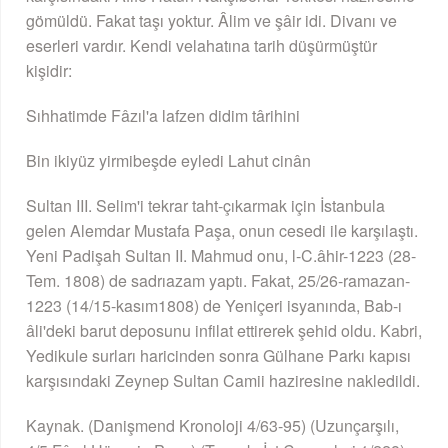
gömüldü. Fakat taşı yoktur. Âlim ve şâir idi. Divanı ve
eserleri vardır. Kendi velahatına tarih düşürmüştür
kişidir:
Sıhhatimde Fâzıl'a lafzen didim târihini
Bin ikiyüz yirmibeşde eyledi Lahut cinân
Sultan III. Selim'i tekrar taht-çıkarmak için İstanbula
gelen Alemdar Mustafa Paşa, onun cesedi ile karşılaştı.
Yeni Padişah Sultan II. Mahmud onu, l-C.âhir-1223 (28-
Tem. 1808) de sadrıazam yaptı. Fakat, 25/26-ramazan-
1223 (14/15-kasım1808) de Yeniçeri isyanında, Bab-ı
âli'deki barut deposunu infilat ettirerek şehid oldu. Kabri,
Yedikule surları haricinden sonra Gülhane Parkı kapısı
karşısındaki Zeynep Sultan Camii haziresine nakledildi.
Kaynak. (Danişmend Kronoloji 4/63-95) (Uzunçarşılı,