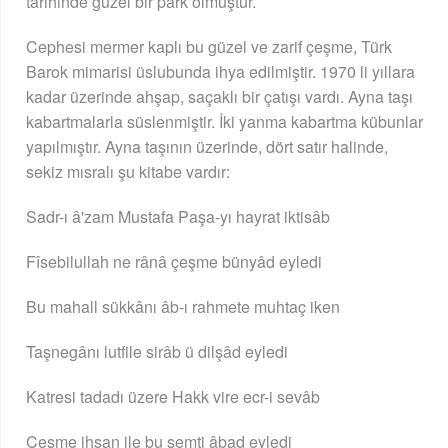
tarihinde güzel bir park olmuştur.
Cephesi mermer kaplı bu güzel ve zarif çeşme, Türk
Barok mimarisi üslubunda ihya edilmiştir. 1970 li yıllara
kadar üzerinde ahşap, saçaklı bir çatışı vardı. Ayna taşı
kabartmalarla süslenmiştir. İki yanma kabartma kübunlar
yapılmıştır. Ayna taşının üzerinde, dört satır halinde,
sekiz mısralı şu kitabe vardır:
Sadr-ı â'zam Mustafa Paşa-yı hayrat iktisâb
Fîsebilullah ne rânâ çeşme bünyâd eyledi
Bu mahall sükkânı âb-ı rahmete muhtaç iken
Taşnegânı lutfile sirâb ü dilşâd eyledi
Katresi tadadı üzere Hakk vire ecr-i sevâb
Çeşme ihsan ile bu semti âbad eyledi