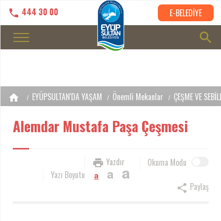
444 30 00
E-BELEDİYE
EYÜPSULTAN'DA YAŞAM
Önemli Mekanlar
ÇEŞME VE SEBİL
Alemdar Mustafa Paşa Çeşmesi
Yazdır
Okuma Modu
a
a
Yazı Boyutu
a
Paylaş