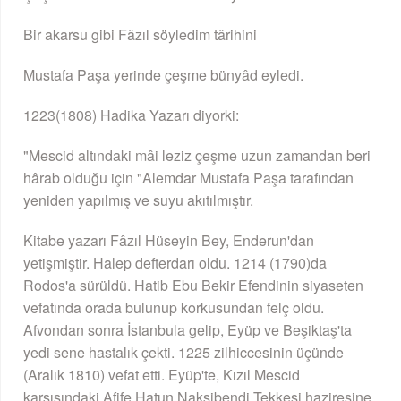
Bir akarsu gibi Fâzıl söyledim târihini
Mustafa Paşa yerinde çeşme bünyâd eyledi.
1223(1808) Hadika Yazarı diyorki:
"Mescid altındaki mâi leziz çeşme uzun zamandan beri
hârab olduğu için "Alemdar Mustafa Paşa tarafından
yeniden yapılmış ve suyu akıtılmıştır.
Kitabe yazarı Fâzıl Hüseyin Bey, Enderun'dan
yetişmiştir. Halep defterdarı oldu. 1214 (1790)da
Rodos'a sürüldü. Hatib Ebu Bekir Efendinin siyaseten
vefatında orada bulunup korkusundan felç oldu.
Afvondan sonra İstanbula gelip, Eyüp ve Beşiktaş'ta
yedi sene hastalık çekti. 1225 zilhiccesinin üçünde
(Aralık 1810) vefat etti. Eyüp'te, Kızıl Mescid
karşısındaki Afife Hatun Nakşibendi Tekkesi haziresine