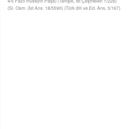
4/5 Fâzıl Hüseyin Paşa) (Tanışık, İst Çeşmeleri 1/228)
(Si. Osm. (İst Ans. 18/5590) (Türk dili ve Ed. Ans. 3/167)