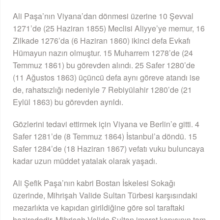
Ali Paşa’nın Viyana’dan dönmesi üzerine 10 Şevval
1271’de (25 Haziran 1855) Meclisi Aliyye’ye memur, 16
Zilkade 1276’da (6 Haziran 1860) ikinci defa Evkafı
Hümayun nazırı olmuştur. 15 Muharrem 1278’de (24
Temmuz 1861) bu görevden alındı. 25 Safer 1280’de
(11 Ağustos 1863) üçüncü defa aynı göreve atandı ise
de, rahatsızlığı nedeniyle 7 Rebiyülahir 1280’de (21
Eylül 1863) bu görevden ayrıldı.
Gözlerini tedavi ettirmek için Viyana ve Berlin’e gitti. 4
Safer 1281’de (8 Temmuz 1864) İstanbul’a döndü. 15
Safer 1284’de (18 Haziran 1867) vefatı vuku buluncaya
kadar uzun müddet yatalak olarak yaşadı.
Ali Şefik Paşa’nın kabri Bostan İskelesi Sokağı
üzerinde, Mihrişah Valide Sultan Türbesi karşısındaki
mezarlıkta ve kapıdan girildiğine göre sol taraftaki
hazirededir. Mihrişah Valide Sultan imaret kapısının tam