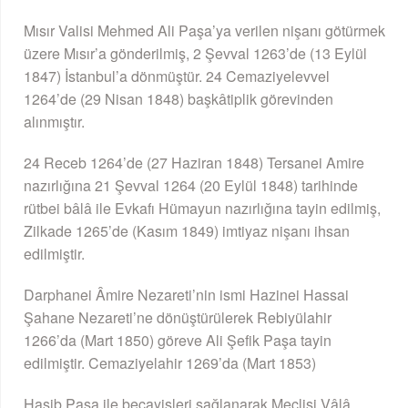
Mısır Valisi Mehmed Ali Paşa’ya verilen nişanı götürmek
üzere Mısır’a gönderilmiş, 2 Şevval 1263’de (13 Eylül
1847) İstanbul’a dönmüştür. 24 Cemaziyelevvel
1264’de (29 Nisan 1848) başkâtiplik görevinden
alınmıştır.
24 Receb 1264’de (27 Haziran 1848) Tersanei Amire
nazırlığına 21 Şevval 1264 (20 Eylül 1848) tarihinde
rütbei bâlâ ile Evkafı Hümayun nazırlığına tayin edilmiş,
Zilkade 1265’de (Kasım 1849) imtiyaz nişanı ihsan
edilmiştir.
Darphanei Âmire Nezareti’nin ismi Hazinei Hassai
Şahane Nezareti’ne dönüştürülerek Rebiyülahir
1266’da (Mart 1850) göreve Ali Şefik Paşa tayin
edilmiştir. Cemaziyelahir 1269’da (Mart 1853)
Hasib Paşa ile becayişleri sağlanarak Meclisi Vâlâ