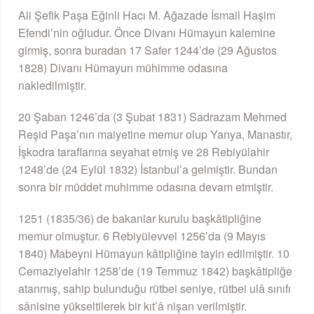
Ali Şefik Paşa Eğinli Hacı M. Ağazade İsmail Haşim
Efendi’nin oğludur. Önce Divanı Hümayun kalemine
girmiş, sonra buradan 17 Safer 1244’de (29 Ağustos
1828) Divanı Hümayun mühimme odasına
nakledilmiştir.
20 Şaban 1246’da (3 Şubat 1831) Sadrazam Mehmed
Reşid Paşa’nın maiyetine memur olup Yanya, Manastır,
İşkodra taraflarına seyahat etmiş ve 28 Rebiyülahir
1248’de (24 Eylül 1832) İstanbul’a gelmiştir. Bundan
sonra bir müddet muhimme odasına devam etmiştir.
1251 (1835/36) de bakanlar kurulu başkâtipliğine
memur olmuştur. 6 Rebiyülevvel 1256’da (9 Mayıs
1840) Mabeyni Hümayun kâtipliğine tayin edilmiştir. 10
Cemaziyelahir 1258’de (19 Temmuz 1842) başkâtipliğe
atanmış, sahip bulunduğu rütbei seniye, rütbei ulâ sınıfı
sânisine yükseltilerek bir kıt’â nişan verilmiştir.