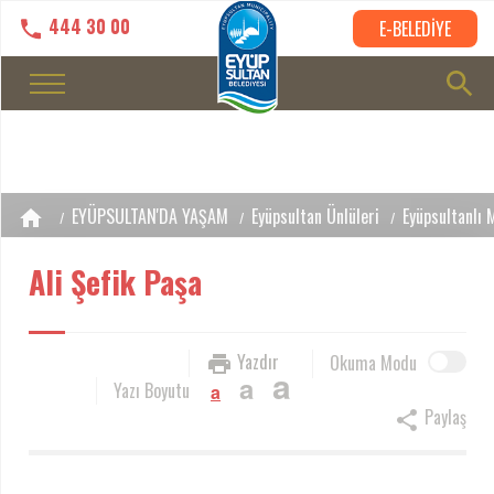
444 30 00
E-BELEDİYE
EYÜPSULTAN'DA YAŞAM
Eyüpsultan Ünlüleri
Eyüpsultanlı 
Ali Şefik Paşa
Yazdır
Okuma Modu
a
a
Yazı Boyutu
a
Paylaş