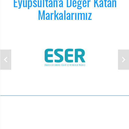
Eyüpsultan'a Değer Katan
Markalarımız