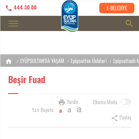
444 30 00
E-BELEDİYE
EYÜPSULTAN'DA YAŞAM
Eyüpsultan Ünlüleri
Eyüpsultanlı 
Beşir Fuad
Yazdır
Okuma Modu
a
a
Yazı Boyutu
a
Paylaş