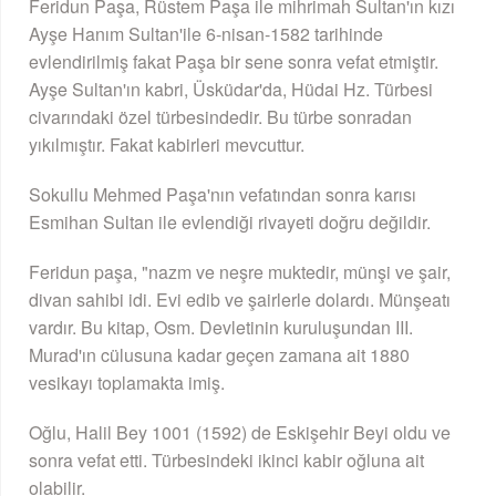
Feridun Paşa, Rüstem Paşa ile mihrimah Sultan'ın kızı
Ayşe Hanım Sultan'ile 6-nisan-1582 tarihinde
evlendirilmiş fakat Paşa bir sene sonra vefat etmiştir.
Ayşe Sultan'ın kabri, Üsküdar'da, Hüdai Hz. Türbesi
civarındaki özel türbesindedir. Bu türbe sonradan
yıkılmıştır. Fakat kabirleri mevcuttur.
Sokullu Mehmed Paşa'nın vefatından sonra karısı
Esmihan Sultan ile evlendiği rivayeti doğru değildir.
Feridun paşa, "nazm ve neşre muktedir, münşi ve şair,
divan sahibi idi. Evi edib ve şairlerle dolardı. Münşeatı
vardır. Bu kitap, Osm. Devletinin kuruluşundan III.
Murad'ın cülusuna kadar geçen zamana ait 1880
vesikayı toplamakta imiş.
Oğlu, Halil Bey 1001 (1592) de Eskişehir Beyi oldu ve
sonra vefat etti. Türbesindeki ikinci kabir oğluna ait
olabilir.