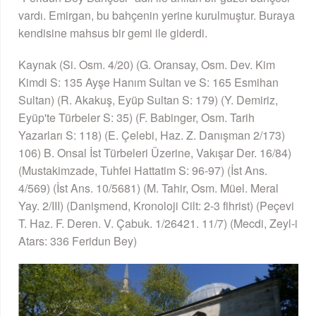
vardı. Emirgan, bu bahçenin yerine kurulmuştur. Buraya
kendisine mahsus bir gemi ile giderdi.
Kaynak (Si. Osm. 4/20) (G. Oransay, Osm. Dev. Kim
Kimdi S: 135 Ayşe Hanım Sultan ve S: 165 Esmihan
Sultan) (R. Akakuş, Eyüp Sultan S: 179) (Y. Demiriz,
Eyüp'te Türbeler S: 35) (F. Babinger, Osm. Tarih
Yazarları S: 118) (E. Çelebi, Haz. Z. Danışman 2/173)
106) B. Onsal İst Türbeleri Üzerine, Vakışar Der. 16/84)
(Mustakimzade, Tuhfei Hattatim S: 96-97) (İst Ans.
4/569) (İst Ans. 10/5681) (M. Tahir, Osm. Müel. Meral
Yay. 2/III) (Danişmend, Kronoloji Cilt: 2-3 fihrist) (Peçevi
T. Haz. F. Deren. V. Çabuk. 1/26421. 11/7) (Mecdi, Zeyl-i
Atars: 336 Feridun Bey)