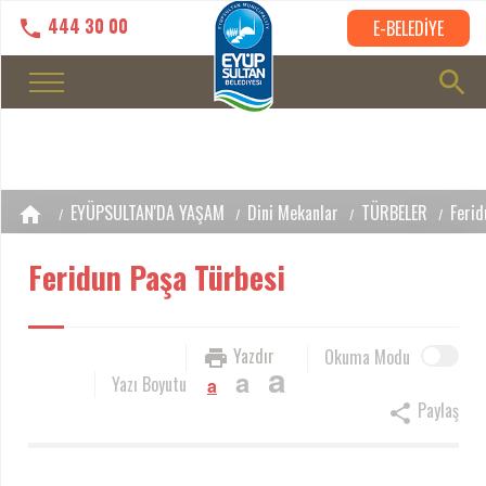
444 30 00
E-BELEDİYE
EYÜPSULTAN'DA YAŞAM
Dini Mekanlar
TÜRBELER
Ferid
Feridun Paşa Türbesi
Yazdır
Okuma Modu
a
a
Yazı Boyutu
a
Paylaş