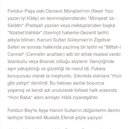
Feridun Paşa eski Osmanlı Münşileri'nin (Nesir Yazı
yazan-iyi Kâtip) en tanınmışlarındandır. "Münşeat' üs -
Selâtin" (Padişah yazıları veya mektuplan)den başka
"Nüshet'ülahbâr" (Sevinçli haberler-Gezenti tarihi)
adıyla bilinen, Kanuni Sultan Süleyman'ın Zigetvar
Seferi ve sonrası hakkında yazılmış bir tarihi ve "Miftah-i
Cennet" (Cennetin anahtarı) adlı bir ahlak risalesi vardır.
İstanbullu veya Bosnalı olduğu söylenir. Gençliğinde
aşırı yakışıklılığı ve güzelliği ile maruf idi. Fukara
koruyucusu olarak ta meşhurdu. Sıkıntıda olanlara "Hızır
gibi yetişir" denilirdi. Bu hatırası asırlar boyunca
yaşamış ve kendi adı unutularak türbesi halk arasında
"Hızır Baba" adını almıştır. Hâlâ ziyaretgâhtır.
Feridun Bey'le Ayşe Hanım Sultan'ın düğünlerini devrin
tarihçisi Selanikli Mustafa Efendi şöyle yazıyor: