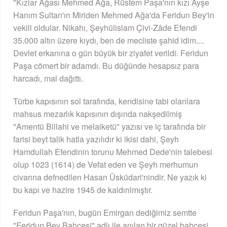
"Kızlar Ağası Mehmed Ağa, Rüstem Paşa'nın kızı Ayşe
Hanım Sultan'ın Miriden Mehmed Ağa'da Feridun Bey'in
vekili oldular. Nikahı, Şeyhülislam Çivi-Zâde Efendi
35.000 altın üzere kıydı, ben de mecliste şahid idim....
Devlet erkanına o gün büyük bir ziyafet verildi. Feridun
Paşa cömert bir adamdı. Bu düğünde hesapsız para
harcadı, mal dağıttı.
Türbe kapısının sol tarafında, kendisine tabi olanlara
mahsus mezarlık kapısının dışında nakşedilmiş
"Amentü Billahi ve melaiketü" yazısı ve iç tarafında bir
farisi beyt talik hatla yazılıdır ki ikisi dahi, Şeyh
Hamdullah Efendinin torunu Mehmed Dede'nin talebesi
olup 1023 (1614) de Vefat eden ve Şeyh merhumun
civarına defnedilen Hasan Üsküdari'nindir. Ne yazık ki
bu kapı ve hazire 1945 de kaldırılmıştır.
Feridun Paşa'nın, bugün Emirgan dediğimiz semtte
"Feridun Bey Bahçesi" adlı ile anılan bir güzel bahçesi