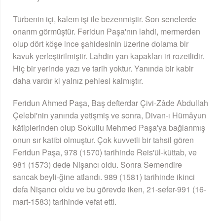
Türbenin içi, kalem işi ile bezenmiştir. Son senelerde
onarım görmüştür. Feridun Paşa'nın lahdi, mermerden
olup dört köşe ince şahidesinin üzerine dolama bir
kavuk yerleştirilmiştir. Lahdin yan kapakları iri rozetlidir.
Hiç bir yerinde yazı ve tarih yoktur. Yanında bir kabir
daha vardır ki yalnız pehlesi kalmıştır.
Feridun Ahmed Paşa, Baş defterdar Çivi-Zâde Abdullah
Çelebi'nin yanında yetişmiş ve sonra, Divan-ı Hümâyun
kâtiplerinden olup Sokullu Mehmed Paşa'ya bağlanmış
onun sır katibi olmuştur. Çok kuvvetli bir tahsil gören
Feridun Paşa, 978 (1570) tarihinde Reis'ül-küttab, ve
981 (1573) dede Nişancı oldu. Sonra Semendire
sancak beyli-ğine atlandı. 989 (1581) tarihinde ikinci
defa Nişancı oldu ve bu görevde iken, 21-sefer-991 (16-
mart-1583) tarihinde vefat etti.