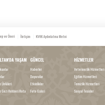
ep ve Öneri
İletişim
KVKK Aydınlatma Metni
LTAN'DA YAŞAM
GÜNCEL
HİZMETLER
kanlar
Haberler
Veterinerlik Hizmetleri
nlar
Duyurular
Eğitim Hizmetleri
 Ünlüleri
Etkinlikler
Temizlik Hizmetleri
n Gezi Rehberi Rota
Foto Galeri
Sosyal Tesisler