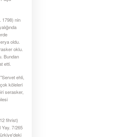
 1798) nin
yalığında
erde
erya oldu.
rasker oklu.
du. Bundan
 etti.
Servet ehli,
rçok köleleri
iri serasker,
ölesi
 fihrist)
l Yay. 7/265
ürkiye'deki