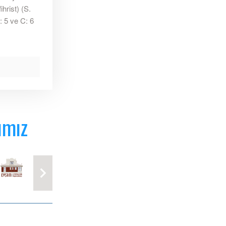
hrist) (S.
: 5 ve C: 6
ımız