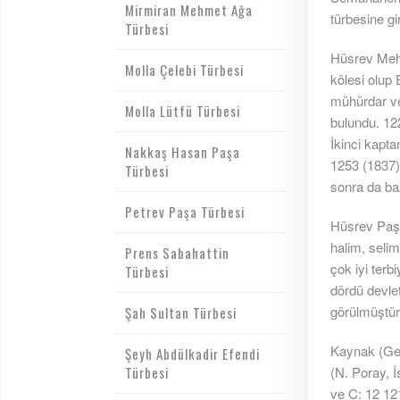
Mirmiran Mehmet Ağa
türbesine gi
Türbesi
Hüsrev Mehm
Molla Çelebi Türbesi
kölesi olup
mühürdar ve 
Molla Lütfü Türbesi
bulundu. 12
İkinci kapta
Nakkaş Hasan Paşa
1253 (1837)
Türbesi
sonra da ba
Petrev Paşa Türbesi
Hüsrev Paşa
halim, selim,
Prens Sabahattin
çok iyi terb
Türbesi
dördü devlet
görülmüştür.
Şah Sultan Türbesi
Kaynak (Gez
Şeyh Abdülkadir Efendi
Türbesi
(N. Poray, İ
ve C: 12 121