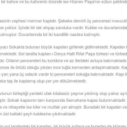
 bir kahve ve bu kahvenin önünde ise Hüsrev Paşa'nın sütun şeklind
besinin cephesi mermer kaplıdır. Şebeke demirli üç penceresi mevcuttu
be yoktur. İçinde bir tek ahşap sanduka vardır. Kubbe ve duvarlarında
ulmuştur. Duvarlarında bir iki kandillik nasılsa kalmıştır.
yacı Sokakta bulunan büyük kapıdan girilerek gidilmektedir. Kapıdan 
ilmektedir. Sol tarafta kaptan-ı Derya Halil Rıfat Paşa türbesi ve türbe
ır. Odanın pencereleri bu koridora ve az ilerideki avluya bakmaktadır
 tonos ile örtülü olduğu yıkılan ince tuğla kemerden anlaşılmaktadır. Ka
e yan yana üç odacık vardır ki pencereleri sokağa bakmaktadır. Kapı il
ke taş ile kaplamış olup yer yer dökülmektedir.
avlunun birleştiği yerdeki ufak kitabesiz çeşme yıkılmış olup yalnız ayn
ıştır. Sokak kapısının tam karşısında Semahane kapısı bulunmaktadır
a ve nihayette ise kiler ve mutfak yer almıştır. Buradaki bir kapıdan v
 üst kattaki şeyh kaidesine çıkılmaktadır.
 sol tarafındaki bir kapıdan, bir büyük sofaya ve buradan da Hüsre