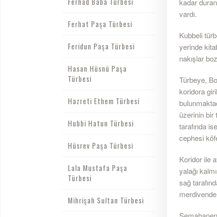
Ferhad Baba Türbesi
kadar duran
vardı.
Ferhat Paşa Türbesi
Kubbeli tür
Feridun Paşa Türbesi
yerinde kita
nakışlar boz
Hasan Hüsnü Paşa
Türbesi
Türbeye, Bo
koridora gir
Hazreti Ethem Türbesi
bulunmaktad
üzerinin bir
Hubbi Hatun Türbesi
tarafında is
cephesi köfe
Hüsrev Paşa Türbesi
Koridor ile 
Lala Mustafa Paşa
yalağı kalm
Türbesi
sağ tarafınd
merdivenden
Mihrişah Sultan Türbesi
Semahanenin