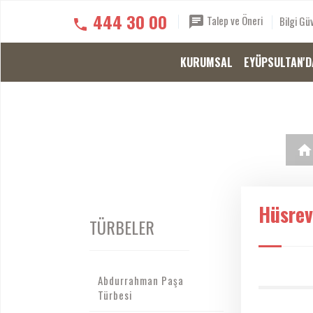
444 30 00
Talep ve Öneri
Bilgi Güv
KURUMSAL
EYÜPSULTAN'D
Hüsrev
TÜRBELER
Abdurrahman Paşa
Türbesi