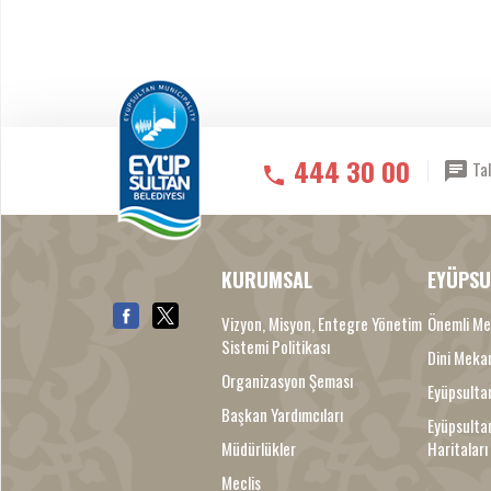
444 30 00
Tal
KURUMSAL
EYÜPSU
Vizyon, Misyon, Entegre Yönetim
Önemli Me
Sistemi Politikası
Dini Meka
Organizasyon Şeması
Eyüpsultan
Başkan Yardımcıları
Eyüpsulta
Müdürlükler
Haritaları
Meclis