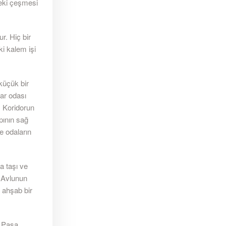
eki çeşmesi
r. Hiç bir
ki kalem işi
küçük bir
dar odası
. Koridorun
pının sağ
e odaların
a taşı ve
. Avlunun
e ahşab bir
v Paşa