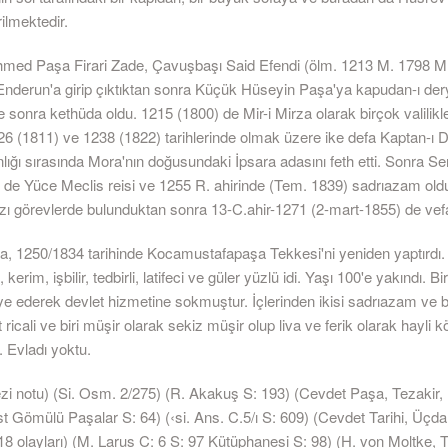
rilmektedir.
ed Paşa Firari Zade, Çavuşbaşı Said Efendi (ölm. 1213 M. 1798 M.
 Enderun'a girip çıktıktan sonra Küçük Hüseyin Paşa'ya kapudan-ı der
sonra kethüda oldu. 1215 (1800) de Mir-i Mirza olarak birçok valilikl
26 (1811) ve 1238 (1822) tarihlerinde olmak üzere ike defa Kaptan-ı D
nlığı sırasında Mora'nın doğusundaki İpsara adasını feth etti. Sonra Se
 de Yüce Meclis reisi ve 1255 R. ahirinde (Tem. 1839) sadrıazam ol
zı görevlerde bulunduktan sonra 13-C.ahir-1271 (2-mart-1855) de vefat
, 1250/1834 tarihinde Kocamustafapaşa Tekkesi'ni yeniden yaptırdı. "
 kerim, işbilir, tedbirli, latifeci ve güler yüzlü idi. Yaşı 100'e yakındı. Bi
iye ederek devlet hizmetine sokmuştur. İçlerinden ikisi sadrıazam ve b
 ricali ve biri müşir olarak sekiz müşir olup liva ve ferik olarak hayli k
 Evladı yoktu.
i notu) (Si. Osm. 2/275) (R. Akakuş S: 193) (Cevdet Paşa, Tezakir, 12
st Gömülü Paşalar S: 64) (‹si. Ans. C.5/ı S: 609) (Cevdet Tarihi, Üçda
8 olayları) (M. Larus C: 6 S: 97 Kütüphanesi S: 98) (H. von Moltke, T