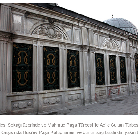
lesi Sokağı üzerinde ve Mahmud Paşa Türbesi ile Adile Sultan Türbes
. Karşısında Hüsrev Paşa Kütüphanesi ve bunun sağ tarafında, yakın t