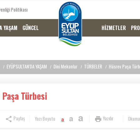
enliği Politikası
A YAŞAM
GÜNCEL
HİZMETLER
PRO
EYÜPSULTAN'DA YAŞAM
Dini Mekanlar
TÜRBELER
Hüsrev Paşa Türb
 Paşa Türbesi
a
a
Paylaş
Yazdır
Yazı Boyutu
Okuma
a