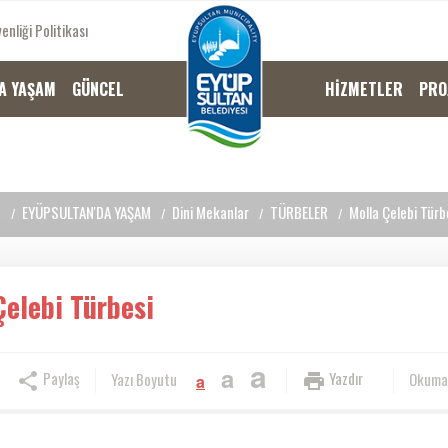
enliği Politikası
A YAŞAM
GÜNCEL
HİZMETLER
PRO
EYÜPSULTAN'DA YAŞAM
Dini Mekanlar
TÜRBELER
Molla Çelebi Türb
Çelebi Türbesi
a
a
Paylaş
Yazdır
Yazı Boyutu
Okuma
a