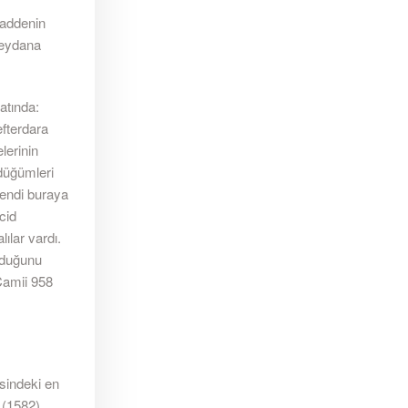
Caddenin
meydana
atında:
efterdara
lerinin
 düğümleri
fendi buraya
cid
ılar vardı.
olduğunu
 Camii 958
sindeki en
 (1582)