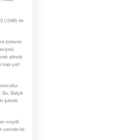
63 (1548) de
lı türbenin
eviyesi
rak altında
e kapı yeri
mevcuttur.
. Bu, Balçık
iki şahide
en meyilli
n yerinde bir