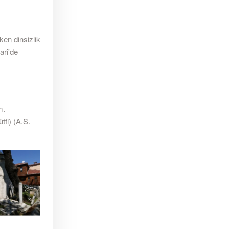
ken dinsizlik
ari'de
m.
tfi) (A.S.