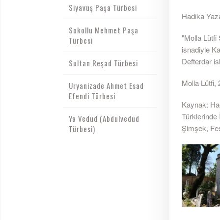
Siyavuş Paşa Türbesi
Hadika Yazar
Sokollu Mehmet Paşa
"Molla Lütfi
Türbesi
isnadiyle K
Defterdar i
Sultan Reşad Türbesi
Molla Lütfi,
Uryanizade Ahmet Esad
Efendi Türbesi
Kaynak: Had
Türklerinde 
Ya Vedud (Abdulvedud
Şimşek, Fes
Türbesi)