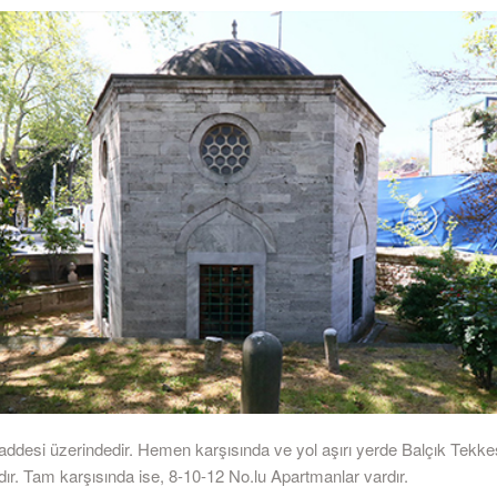
addesi üzerindedir. Hemen karşısında ve yol aşırı yerde Balçık Tekke
ır. Tam karşısında ise, 8-10-12 No.lu Apartmanlar vardır.