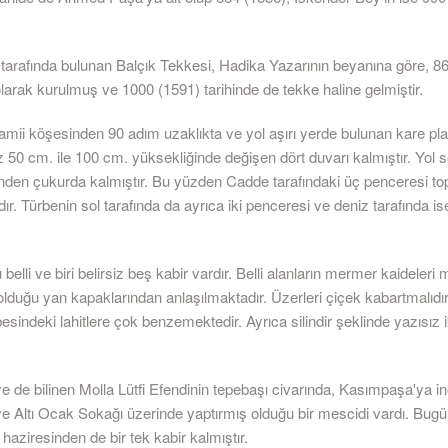
ı tarafında bulunan Balçık Tekkesi, Hadika Yazarının beyanına göre, 8
larak kurulmuş ve 1000 (1591) tarihinde de tekke haline gelmiştir.
mii köşesinden 90 adım uzaklıkta ve yol aşırı yerde bulunan kare plan
 50 cm. ile 100 cm. yüksekliğinde değişen dört duvarı kalmıştır. Yol s
inden çukurda kalmıştır. Bu yüzden Cadde tarafındaki üç penceresi top
r. Türbenin sol tarafında da ayrıca iki penceresi ve deniz tarafında is
 belli ve biri belirsiz beş kabir vardır. Belli alanların mermer kaideleri 
t olduğu yan kapaklarından anlaşılmaktadır. Üzerleri çiçek kabartmalıdır
esindeki lahitlere çok benzemektedir. Ayrıca silindir şeklinde yazısız 
iye de bilinen Molla Lütfi Efendinin tepebaşı civarında, Kasımpaşa'ya in
ve Altı Ocak Sokağı üzerinde yaptırmış olduğu bir mescidi vardı. Bugü
 haziresinden de bir tek kabir kalmıştır.