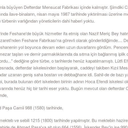
la büyüyen Defterdar Mensucat Fabrikası içinde kalmıştır. Şimdiki 
ında ilave-binaların, nisan mayıs 1987 tarihinde yıktırılması üzerine 
u türbenin varlığından yöneticilerin dahi haberi yoktu.
rinde Feshane'de büyük hizmetler ifa etmiş olan Nazif Meriç Bey hatır
areti'nden Feshane Fabrikası'na görevli olarak gönderildiğimde.... D
eshanenin yol boyunca devam eden uzun duvarlarını gördüm. Pencere
mezar taşlan ve demir parmaklıklarında da sıtma için bağlanmış iplik
rdu..." dediğine göre türbe, o tarihlerde henüz kapatılmamıştı. Lütfi E
snada, defterdar iskelesinden başlayarak, caddeyi takiben Kızıl Mes
dar uzanan geniş saha bostan ve debbağhane idi. Sahil-de de bazı yal
i, burada bulunan dört iskeleden birinin adının Hoca Efendi iskelesi 
Civarında henüz hiç bir tarihi eser yoktu. Bugün mevcut olan defterdar
inde,
Paşa Camii 988 (1580) tarihinde,
ekteb ve sebili 1215 (1800) tarihinde yapılmıştır. Bu mektebin hazire
 şahide de Ahmed Paşa'ya ait olup 664 (1556), İskender Bey'in ise 990