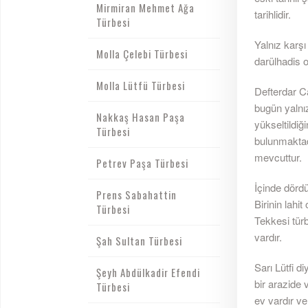
Mirmiran Mehmet Ağa
tarihlidir.
Türbesi
Yalnız karş
Molla Çelebi Türbesi
darülhadis o
Molla Lütfü Türbesi
Defterdar Ca
bugün yalnız
Nakkaş Hasan Paşa
yükseltildiğ
Türbesi
bulunmaktadı
mevcuttur.
Petrev Paşa Türbesi
İçinde dördü
Prens Sabahattin
Birinin lahi
Türbesi
Tekkesi türb
vardır.
Şah Sultan Türbesi
Sarı Lütfi d
Şeyh Abdülkadir Efendi
bir arazide 
Türbesi
ev vardır ve