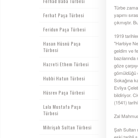
Ferhad Baba Türbesi
Türbe zaman
Ferhat Paşa Türbesi
yapımı sıras
çıkmıştır. B
Feridun Paşa Türbesi
1919 tarihle
Hasan Hüsnü Paşa
"Harbiye Nez
Türbesi
geldim ve f
bazılarında 
Hazreti Ethem Türbesi
göze çarpıyo
gömüldüğü e
Hubbi Hatun Türbesi
Sokağına ka
Evliya Çeleb
Hüsrev Paşa Türbesi
bildiriyor. 
(1541) tarih
Lala Mustafa Paşa
Türbesi
Zal Mahmud 
Mihrişah Sultan Türbesi
Şah Sultan m
eski tarihli