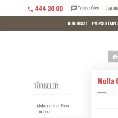
444 30 00
Talep ve Öneri
Bilgi Güv
KURUMSAL
EYÜPSULTAN'D
Molla 
TÜRBELER
Abdurrahman Paşa
Türbesi