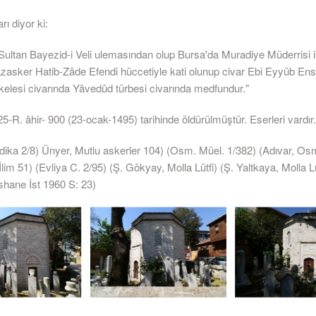
ı diyor ki:
 Sultan Bayezid-i Veli ulemasından olup Bursa'da Muradiye Müderrisi i
azasker Hatib-Zâde Efendi hüccetiyle kati olunup civar Ebi Eyyüb Ens
skelesi civarında Yâvedûd türbesi civarında medfundur."
 25-R. âhir- 900 (23-ocak-1495) tarihinde öldürülmüştür. Eserleri vardır.
ika 2/8) Ünyer, Mutlu askerler 104) (Osm. Müel. 1/382) (Adıvar, Os
İlim 51) (Evliya C. 2/95) (Ş. Gökyay, Molla Lütfi) (Ş. Yaltkaya, Molla Lü
hane İst 1960 S: 23)