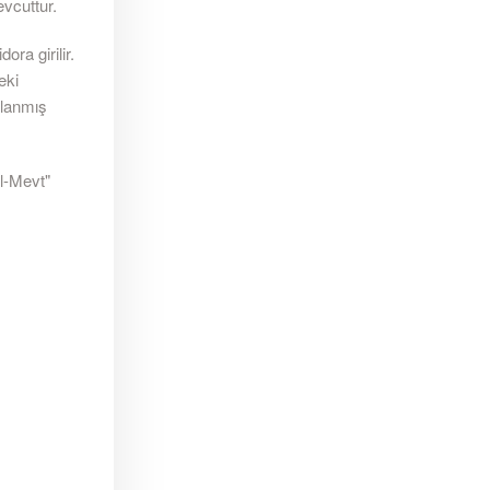
vcuttur.
ra girilir.
eki
rlanmış
ül-Mevt"