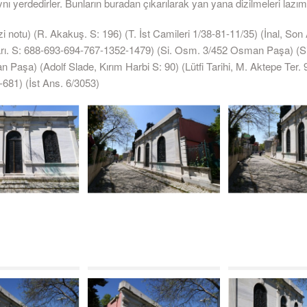
ı yerdedirler. Bunların buradan çıkarılarak yan yana dizilmeleri lazımd
 notu) (R. Akakuş. S: 196) (T. İst Camileri 1/38-81-11/35) (İnal, Son
ı. S: 688-693-694-767-1352-1479) (Si. Osm. 3/452 Osman Paşa) (S
Paşa) (Adolf Slade, Kırım Harbi S: 90) (Lütfi Tarihi, M. Aktepe Ter. 
-681) (İst Ans. 6/3053)