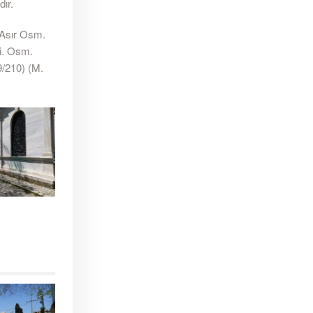
ır.
 Asır Osm.
i. Osm.
9/210) (M.