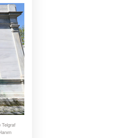
 Telgraf
 Hanım