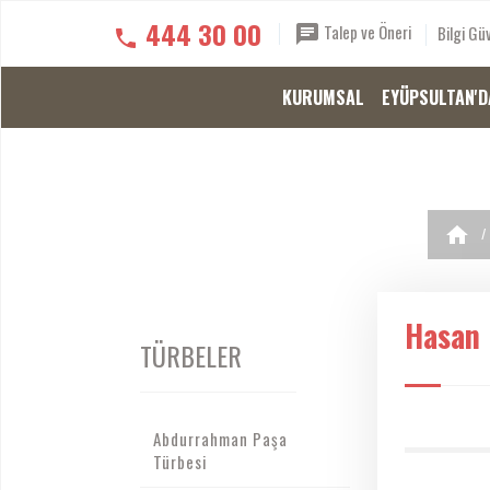
444 30 00
Talep ve Öneri
Bilgi Güv
KURUMSAL
EYÜPSULTAN'D
Hasan 
TÜRBELER
Abdurrahman Paşa
Türbesi