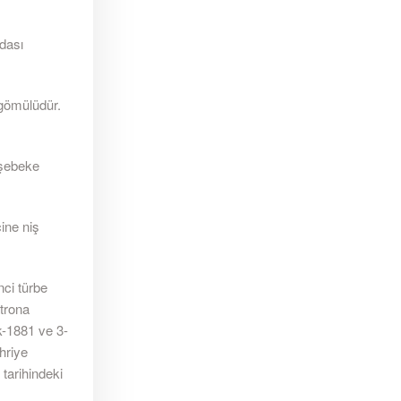
dası
 gömülüdür.
 şebeke
ine niş
ci türbe
trona
k-1881 ve 3-
hriye
 tarihindeki