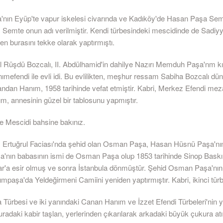
nın Eyüp'te vapur iskelesi civarında ve Kadıköy'de Hasan Paşa Semt
. Semte onun adı verilmiştir. Kendi türbesindeki mescidinde de Sadiyy
aten burasını tekke olarak yaptırmıştı.
l Rüşdü Bozcalı, II. Abdülhamid'in dahilye Nazırı Memduh Paşa'nm kı
mefendi ile evli idi. Bu evlilikten, meşhur ressam Sabiha Bozcalı dü
andan Hanım, 1958 tarihinde vefat etmiştir. Kabri, Merkez Efendi meza
m, annesinin güzel bir tablosunu yapmıştır.
e Mescidi bahsine bakınız.
 Ertuğrul Faciası'nda şehid olan Osman Paşa, Hasan Hüsnü Paşa'nın
nın babasının ismi de Osman Paşa olup 1853 tarihinde Sinop Baskın
ar'a esir olmuş ve sonra İstanbula dönmüştür. Şehid Osman Paşa'nın
paşa'da Yeldeğirmeni Camiini yeniden yaptırmıştır. Kabri, ikinci türb
Türbesi ve iki yanındaki Canan Hanım ve İzzet Efendi Türbeleri'nin 
uradaki kabir taşlan, yerlerinden çıkarılarak arkadaki büyük çukura atıl