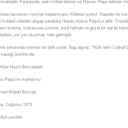
nmaktadır. Karşısında, eski inzibat dairesi ve Hüsrev Paşa tekkesi me
hesi tamamen mermer kaplanmıştır. Kitabesi yoktur. Kapıdan bir korido
ki kubbeli odadaki ahşap sanduka Hasan Hüsnü Paşa'ya aittir. Önünd
amı kırılmış, mükavvala üzerine, şerit halinde ve güzel bir hat ile hazı
ubetten, yer yer okunmaz hale gelmiştir.
n arkasında mermer bir lahit vardır. Baş taşına : "Külli nefs-i zaikat'
n kapağı üzerine de:
iye Nazırı Bozcaadalı
nü Paşa'nın mahdumu
med Rüşdü Bozcalı
iha. Doğumu 1873
iye yazılıdır.