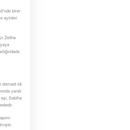
i'nde birer
e ayinleri
zı Zeliha
nyaya
rlığındadır.
 damadı idi.
ında yaralı
 eşi, Sabiha
ededir.
yapımı
mıştır.