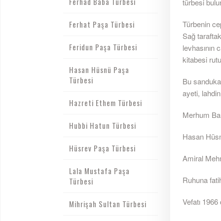
Ferhad Baba Türbesi
türbesi bulu
Ferhat Paşa Türbesi
Türbenin cep
Sağ tarafta
Feridun Paşa Türbesi
levhasının c
kitabesi rut
Hasan Hüsnü Paşa
Türbesi
Bu sandukanı
ayeti, lahdi
Hazreti Ethem Türbesi
Merhum Bahr
Hubbi Hatun Türbesi
Hasan Hüs
Hüsrev Paşa Türbesi
Amiral Meh
Lala Mustafa Paşa
Ruhuna fat
Türbesi
Vefatı 1966 d
Mihrişah Sultan Türbesi