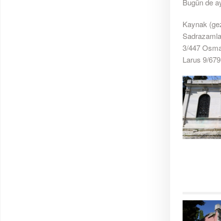
Bugün de ayn
Kaynak (gezi
Sadrazamlar
3/447 Osman 
Larus 9/679