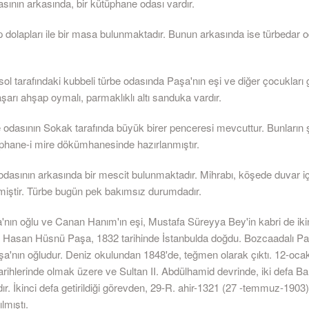
sının arkasında, bir kütüphane odası vardır.
 dolapları ile bir masa bulunmaktadır. Bunun arkasında ise türbedar o
sol tarafındaki kubbeli türbe odasında Paşa'nın eşi ve diğer çocukları
şarı ahşap oymalı, parmaklıklı altı sanduka vardır.
be odasının Sokak tarafında büyük birer penceresi mevcuttur. Bunların
ophane-i mire dökümhanesinde hazırlanmıştır.
 odasının arkasında bir mescit bulunmaktadır. Mihrabı, köşede duvar iç
rmiştir. Türbe bugün pek bakımsız durumdadır.
nın oğlu ve Canan Hanım'ın eşi, Mustafa Süreyya Bey'in kabri de ikin
. Hasan Hüsnü Paşa, 1832 tarihinde İstanbulda doğdu. Bozcaadalı Pa
a'nın oğludur. Deniz okulundan 1848'de, teğmen olarak çıktı. 12-oca
arihlerinde olmak üzere ve Sultan II. Abdülhamid devrinde, iki defa Ba
rdır. İkinci defa getirildiği görevden, 29-R. ahir-1321 (27 -temmuz-1903)
ılmıştı.