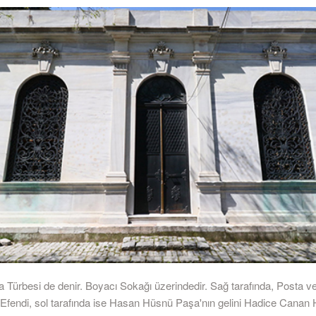
 Türbesi de denir. Boyacı Sokağı üzerindedir. Sağ tarafında, Posta ve
t Efendi, sol tarafında ise Hasan Hüsnü Paşa'nın gelini Hadice Canan