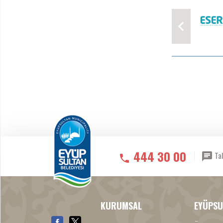
444 30 00
Tal
KURUMSAL
EYÜPSU