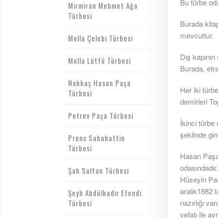
Bu türbe oda
Mirmiran Mehmet Ağa
Türbesi
Burada kitap
mevcuttur.
Molla Çelebi Türbesi
Dış kapının 
Molla Lütfü Türbesi
Burada, etra
Nakkaş Hasan Paşa
Her iki tür
Türbesi
demirleri T
Petrev Paşa Türbesi
İkinci türbe
şeklinde gi
Prens Sabahattin
Türbesi
Hasan Paşa'
odasındadır
Şah Sultan Türbesi
Hüseyin Paş
aralık1882 t
Şeyh Abdülkadir Efendi
Türbesi
nazırlığı va
vefatı ile ayr