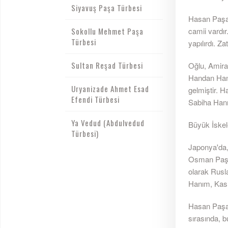
Siyavuş Paşa Türbesi
Hasan Paşa'
Sokollu Mehmet Paşa
camii vardır
Türbesi
yapılırdı. Z
Sultan Reşad Türbesi
Oğlu, Amira
Handan Hanı
Uryanizade Ahmet Esad
gelmiştir. H
Efendi Türbesi
Sabiha Hanı
Ya Vedud (Abdulvedud
Büyük İskel
Türbesi)
Japonya'da,
Osman Paşa'
olarak Rusl
Hanım, Kasım
Hasan Paşa 
sırasında, b