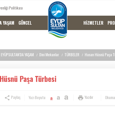
enliği Politikası
A YAŞAM
GÜNCEL
HİZMETLER
PRO
EYÜPSULTAN'DA YAŞAM
Dini Mekanlar
TÜRBELER
Hasan Hüsnü Paşa T
Hüsnü Paşa Türbesi
a
a
Paylaş
Yazdır
Yazı Boyutu
Okuma
a