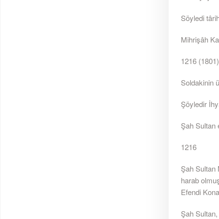
Söyledi târi
Mihrişâh Kad
1216 (1801)
Soldakinin ü
Şöyledir İhy
Şah Sultan 
1216
Şah Sultan 
harab olmuş
Efendi Konağ
Şah Sultan, 