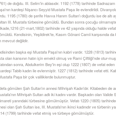
61) de doğdu. III. Selim'in ablasıdır. 1192 (1778) tarihinde Sadrıazam
'nın kardeşi Nişancı Seyyid Mustafa Paşa ile evlendirildi. Divanyol
rdu. 1195 (1780) de şerife Havva Hanım Sultan'ı doğurdu ise de altı a
 Sultan III. Mustafa türbesine gömüldü. Bundan sonra çocuğu olmamıştı
lkade,1216 (21-mart,1802) tarihinde ve 42 yaşında olduğu halde vefat 
ömüldü. Kendisinin, Yeşildirek'te, Kasım Gönani Camii karşısında da 
 mevcut değildir.
disinden başka eşi Mustafa Paşa'nın kabri vardır. 1228 (1813) tarihin
sta olan karısının hatırı için emekli olmuş ve Rami Çiftliği'nde otur-muş
efatından sonra, Abdulkerim Bey'in eşi olup 1222 (1807) de vefat ede
kardeşi Tabib kadın ile evlenmiştir. 1227 (1812) tarihinde vefat etti. Kab
Mustafa Paşa bir çok valiliklerde bulunmuştur.
defa gömülen Şah Sultan'ın annesi Mihrişah Kadın'dır. Kitabeden de an
Mustafa'nın Mihrişah Sultan adlı iki kadını vardır. Başkadın olan Valide
imareti yanındaki türbesine gömülmüştür. Vefatı 1220 (1805) tarihinde
nesi olan Şah Sultan ise, III. Mustafa'nın ikinci kadınıdır ve türbenin y
214 (1799) tarihinde vefat etmiş ve türbeye gömülmüştür.