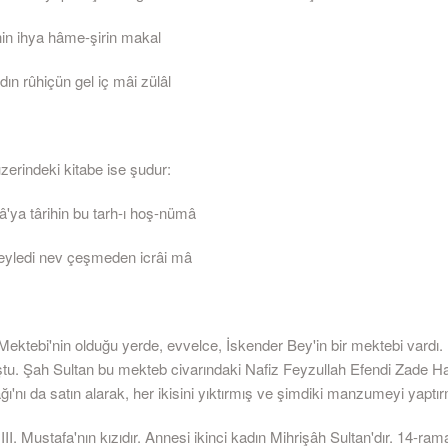
hin ihya hâme-şirin makal
ın rûhiçün gel iç mâi zülâl
zerindeki kitabe ise şudur:
â'ya târihin bu tarh-ı hoş-nümâ
eyledi nev çeşmeden icrâi mâ
Mektebi'nin olduğu yerde, evvelce, İskender Bey'in bir mektebi vardı
tu. Şah Sultan bu mekteb civarındaki Nafiz Feyzullah Efendi Zade H
ı'nı da satın alarak, her ikisini yıktırmış ve şimdiki manzumeyi yaptırm
III. Mustafa'nın kızıdır. Annesi ikinci kadın Mihrişâh Sultan'dır. 14-r