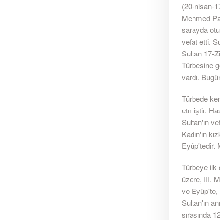
(20-nisan-17
Mehmed Paşa
sarayda otu
vefat etti.
Sultan 17-Zi
Türbesine g
vardı. Bugün
Türbede ken
etmiştir. Ha
Sultan'ın v
Kadın'ın kız
Eyüp'tedir. 
Türbeye ilk 
üzere, III. 
ve Eyüp'te, 
Sultan'ın an
sırasında 1