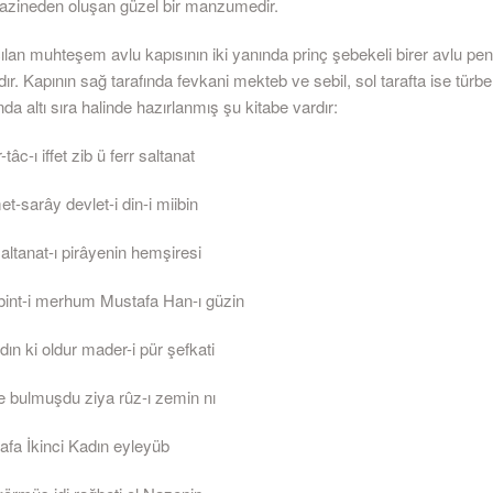
zineden oluşan güzel bir manzumedir.
lan muhteşem avlu kapısının iki yanında prinç şebekeli birer avlu pe
r. Kapının sağ tarafında fevkani mekteb ve sebil, sol tarafta ise türb
nda altı sıra halinde hazırlanmış şu kitabe vardır:
tâc-ı iffet zib ü ferr saltanat
-sarây devlet-i din-i miibin
altanat-ı pirâyenin hemşiresi
bint-i merhum Mustafa Han-ı güzin
ın ki oldur mader-i pür şefkati
le bulmuşdu ziya rûz-ı zemin nı
afa İkinci Kadın eyleyüb