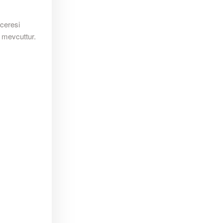
nceresi
e mevcuttur.