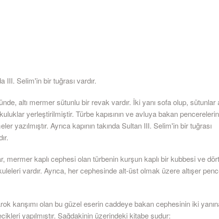
 III. Selim'in bir tuğrası vardır.
nde, altı mermer sütunlu bir revak vardır. İki yanı sofa olup, sütunlar
luklar yerleştirilmiştir. Türbe kapısının ve avluya bakan pencerelerin
eler yazılmıştır. Ayrıca kapının takında Sultan III. Selim'in bir tuğrası
ır.
r, mermer kaplı cephesi olan türbenin kurşun kaplı bir kubbesi ve dö
k kuleleri vardır. Ayrıca, her cephesinde alt-üst olmak üzere altışer pen
rok karışımı olan bu güzel eserin caddeye bakan cephesinin iki yanı
kleri yapılmıştır. Sağdakinin üzerindeki kitabe şudur: