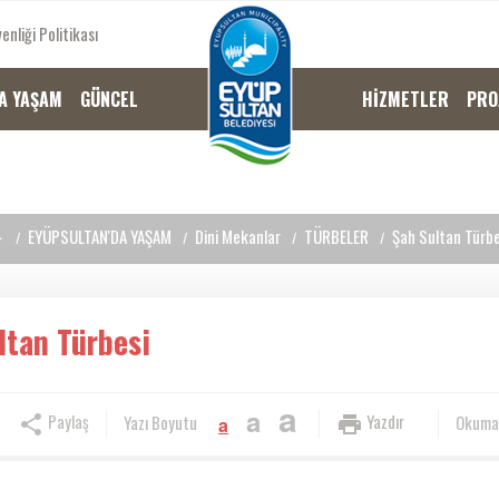
enliği Politikası
A YAŞAM
GÜNCEL
HİZMETLER
PRO
EYÜPSULTAN'DA YAŞAM
Dini Mekanlar
TÜRBELER
Şah Sultan Türbe
ltan Türbesi
a
a
Paylaş
Yazdır
Yazı Boyutu
Okuma
a