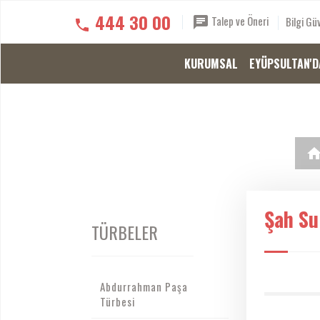
444 30 00
Talep ve Öneri
Bilgi Güv
KURUMSAL
EYÜPSULTAN'D
Şah Su
TÜRBELER
Abdurrahman Paşa
Türbesi