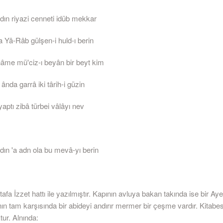
dın riyazi cenneti idüb mekkar
a Yâ-Râb gülşen-i huld-ı berin
hâme mü'ciz-ı beyân bir beyt kim
ânda garrâ iki târih-i güzin
aptı zibâ türbei vâlâyı nev
dın 'a adn ola bu mevâ-yı berin
afa İzzet hattı ile yazılmıştır. Kapının avluya bakan takında ise bir Ay
nın tam karşısında bir abideyi andırır mermer bir çeşme vardır. Kitabes
ur. Alnında: