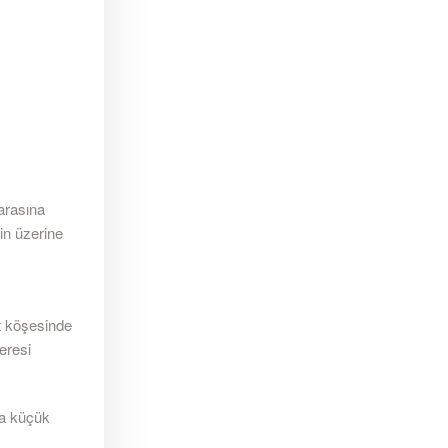
 arasına
in üzerine
rt köşesinde
ceresi
na küçük