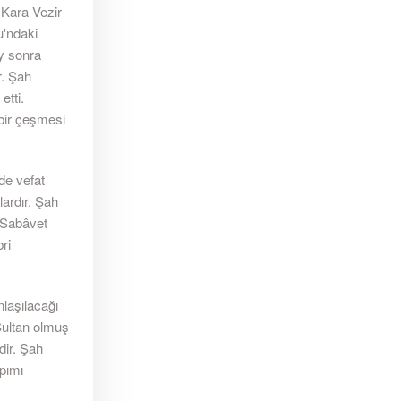
 Kara Vezir
u'ndaki
y sonra
r. Şah
etti.
bir çeşmesi
de vefat
lardır. Şah
n Sabâvet
ri
laşılacağı
 Sultan olmuş
dir. Şah
apımı