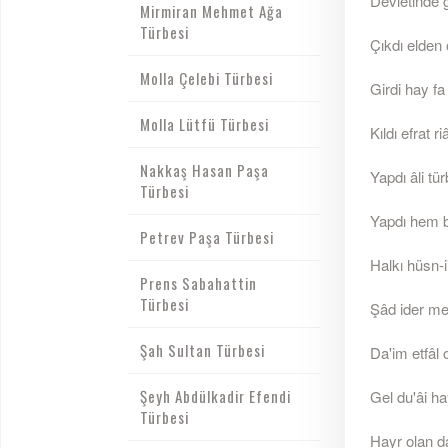
Devletinde 
Mirmiran Mehmet Ağa
Türbesi
Çıkdı elden 
Molla Çelebi Türbesi
Girdi hay f
Molla Lütfü Türbesi
Kıldı efrat 
Nakkaş Hasan Paşa
Yapdı âli t
Türbesi
Yapdı hem bi
Petrev Paşa Türbesi
Halkı hüsn-i
Prens Sabahattin
Türbesi
Şâd ider me
Şah Sultan Türbesi
Da'im etfâl
Şeyh Abdülkadir Efendi
Gel du'âi ha
Türbesi
Hayr olan d