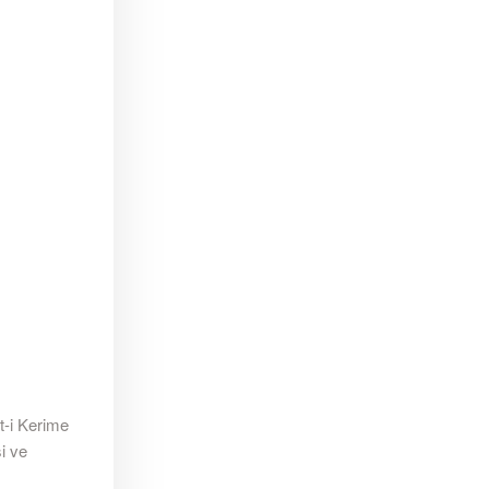
et-i Kerime
i ve