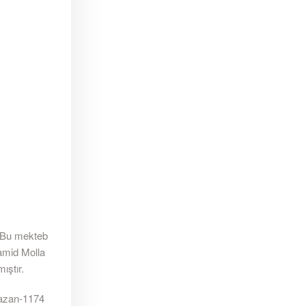
. Bu mekteb
amid Molla
ıştır.
amazan-1174