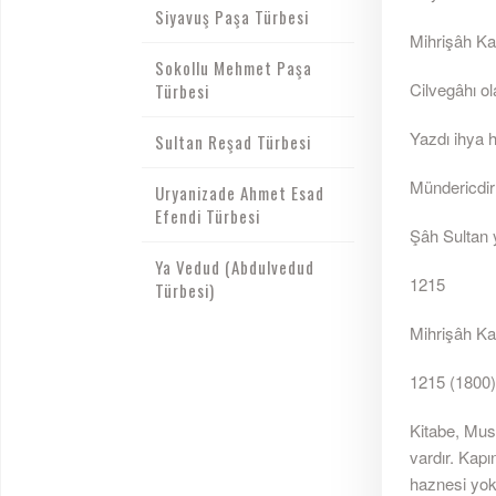
Siyavuş Paşa Türbesi
Mihrişâh Ka
Sokollu Mehmet Paşa
Cilvegâhı ol
Türbesi
Yazdı ihya 
Sultan Reşad Türbesi
Mündericdir 
Uryanizade Ahmet Esad
Efendi Türbesi
Şâh Sultan y
Ya Vedud (Abdulvedud
1215
Türbesi)
Mihrişâh Ka
1215 (1800)
Kitabe, Must
vardır. Kapı
haznesi yokt