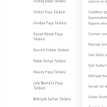
Ferhad Baba Türbesi
çeşme ve ha
Ferhat Paşa Türbesi
Caddeye açı
bulunmaktadı
Feridun Paşa Türbesi
Kapının alnı
Hasan Hüsnü Paşa
Cevher-i ser-
Türbesi
Reynak İsmet
Hazreti Ethem Türbesi
Sah Selim s
Hubbi Hatun Türbesi
Şah Sultan 
Hüsrev Paşa Türbesi
Mihrişah Kad
Lala Mustafa Paşa
İsmeti nûr i
Türbesi
Sultan Must
Mihrişah Sultan Türbesi