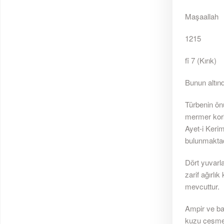
Maşaallah
1215
fî 7 (Kırık)
Bunun altında
Türbenin önü
mermer korku
Ayet-i Kerim
bulunmaktad
Dört yuvarla
zarif ağırlı
mevcuttur.
Ampir ve ba
kuzu çeşmeci