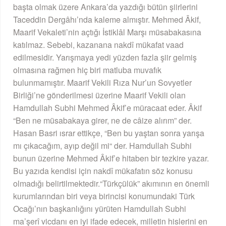
başta olmak üzere Ankara’da yazdığı bütün şiirlerini
Taceddin Dergâhı’nda kaleme almıştır. Mehmed Âkif,
Maarif Vekaleti’nin açtığı İstiklâl Marşı müsabakasına
katılmaz. Sebebi, kazanana nakdî mükafat vaad
edilmesidir. Yarışmaya yedi yüzden fazla şiir gelmiş
olmasına rağmen hiç biri matluba muvafık
bulunmamıştır. Maarif Vekili Rıza Nur’un Sovyetler
Birliği’ne gönderilmesi üzerine Maarif Vekili olan
Hamdullah Subhi Mehmed Âkif’e müracaat eder. Âkif
“Ben ne müsabakaya girer, ne de câize alırım” der.
Hasan Basri ısrar ettikçe, “Ben bu yaştan sonra yarışa
mı çıkacağım, ayıp değil mi“ der. Hamdullah Subhi
bunun üzerine Mehmed Âkif’e hitaben bir tezkire yazar.
Bu yazıda kendisi için nakdî mükafatın söz konusu
olmadığı belirtilmektedir.“Türkçülük” akımının en önemli
kurumlarından biri veya birincisi konumundaki Türk
Ocağı’nın başkanlığını yürüten Hamdullah Subhi
ma’şerî vicdanı en iyi ifade edecek, milletin hislerini en