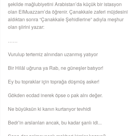
şekilde mağlubiyetini Arabistan’da küçük bir istasyon
olan ElMuazzam’da öğrenir. Çanakkale zaferi müjdesini
aldıktan sonra “Çanakkale Şehidlerine” adıyla meşhur
olan şiirini yazar:
……
Vurulup tertemiz alnından uzanmış yatıyor
Bir Hilâl uğruna ya Rab, ne güneşler batıyor!
Ey bu topraklar için toprağa düşmüş asker!
Gökden ecdad inerek öpse o pak alnı değer.
Ne büyüksün ki kanın kurtarıyor tevhidi
Bedr’in arslanları ancak, bu kadar şanlı idi...