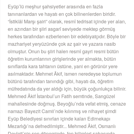
Eyüp’lü meşhur şahsiyetler arasında en fazla
tanınanlardan ve hayatı en çok bilinenlerden biridir.
“İstiklâl Marşı şairi” olarak, resmî tedrisat içinde yer alan,
en azından bir şiiri asgarî seviyede mektep görmüş
herkes tarafından ezberlenen bir edebiyatçıdır. Böyle bir
mazhariyet yeryüzünde çok az şair ve yazara nasib
olmuştur. Onun bu şiiri halen resmî gayri resmi bütün
öğretim kurumlarının girişlerinde yer almakta, bütün
sınıflarda kara tahtanın üstüne, yani en görünür yere
asılmaktadır. Mehmet Âkif, ismen neredeyse toplumun
bütünü tarafından tanındığı gibi, hayatı da, öğretim
müfredatında da yer aldığı için, büyük çoğunlukça bilinir.
Mehmed Âkif İstanbul’un Fatih semtinde, Sarıgüzel
mahallesinde doğmuş. Beyoğlu’nda vefat etmiş, cenaze
namazı Bayezit Camii’nde kılınmış ve nihayet şimdi
Eyüp Belediyesi sınırları içinde kalan Edirnekapı
Mezarlığı’na defnedilmiştir... Mehmed Âkif, Osmanlı
Devleti’nin son döneminde, fen bilimleri sahasında,