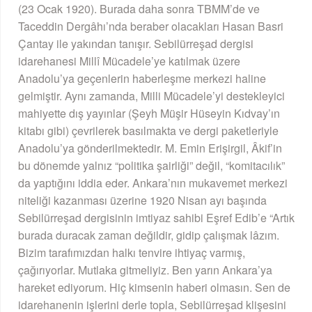
(23 Ocak 1920). Burada daha sonra TBMM’de ve
Taceddin Dergâhı’nda beraber olacakları Hasan Basri
Çantay ile yakından tanışır. Sebilürreşad dergisi
idarehanesi Millî Mücadele’ye katılmak üzere
Anadolu’ya geçenlerin haberleşme merkezi haline
gelmiştir. Aynı zamanda, Milli Mücadele’yi destekleyici
mahiyette dış yayınlar (Şeyh Müşir Hüseyin Kıdvay’ın
kitabı gibi) çevrilerek basılmakta ve dergi paketleriyle
Anadolu’ya gönderilmektedir. M. Emin Erişirgil, Âkif’in
bu dönemde yalnız “politika şairliği” değil, “komitacılık”
da yaptığını iddia eder. Ankara’nın mukavemet merkezi
niteliği kazanması üzerine 1920 Nisan ayı başında
Sebilürreşad dergisinin imtiyaz sahibi Eşref Edib’e “Artık
burada duracak zaman değildir, gidip çalışmak lâzım.
Bizim tarafımızdan halkı tenvire ihtiyaç varmış,
çağırıyorlar. Mutlaka gitmeliyiz. Ben yarın Ankara’ya
hareket ediyorum. Hiç kimsenin haberi olmasın. Sen de
idarehanenin işlerini derle topla, Sebilürreşad klişesini