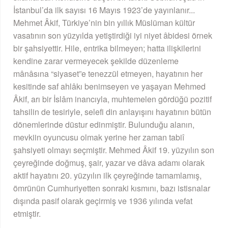
İstanbul’da ilk sayısı 16 Mayıs 1923’de yayınlanır...
Mehmet Âkif, Türkiye’nin bin yıllık Müslüman kültür
vasatının son yüzyılda yetiştirdiği iyi niyet âbidesi örnek
bir şahsiyettir. Hile, entrika bilmeyen; hatta ilişkilerini
kendine zarar vermeyecek şekilde düzenleme
mânâsına “siyaset”e tenezzül etmeyen, hayatının her
kesitinde saf ahlâkı benimseyen ve yaşayan Mehmed
Âkif, arı bir İslâm inancıyla, muhtemelen gördüğü pozitif
tahsilin de tesiriyle, selefi din anlayışını hayatının bütün
dönemlerinde düstur edinmiştir. Bulunduğu alanın,
mevkiin oyuncusu olmak yerine her zaman tabiî
şahsiyeti olmayı seçmiştir. Mehmed Âkif 19. yüzyılın son
çeyreğinde doğmuş, şair, yazar ve dâva adamı olarak
aktif hayatını 20. yüzyılın ilk çeyreğinde tamamlamış,
ömrünün Cumhuriyetten sonraki kısmını, bazı istisnalar
dışında pasif olarak geçirmiş ve 1936 yılında vefat
etmiştir.