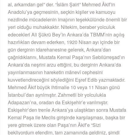
al, arkamdan gel” der. “İslâm Şairi” Mehmed Âkif’in
Anadolu’ya geçmesinin, seçkin kişiler ve kamuoyu
nezdinde mücadelenin imajının teşekkülünde önemli bir
yeri olduğu muhakkaktır. Nitekim, beraber yolculuk
edecekleri Ali Şükrü Bey’in Ankara’da TBMM’nin açılış
hazırlıkları devam ederken, 1920 Nisan ayı içinde bir
gün derginin idarehanesine gelerek, Ankara’dan
çağrıldıklarını, Mustafa Kemal Paşa’nın Sebilürreşad’ın
Ankara’da neşrini arzu ettiğini, bu derginin Ankara’da
yayınlanmasının hareketin mânevî cephesini
kuvvetlendireceğini söylediğini Eşref Edib yazmaktadır.
Mehmed Âkif büyük ihtimalle 10 veya 11 Nisan günü
İstanbul’dan ayrılmıştır. Zahmetli bir yolculukla
Adapazarı’na, oradan da Eskişehir’e varılmıştır.
Eskişehir’den trenle Ankara’ya ulaştıktan sonra Mustafa
Kemal Paşa ile Meclis girişinde karşılaşması, başka bir
yere gitmek üzere olan Paşa’nın Âkif’e “Sizi
bekliyordum efendim, tam zamanında geldiniz, şimdi