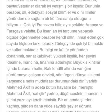
baytar/veteriner olarak iyi yetişmiş bir kişidir. Bununla
beraber, dil, edebiyat, sosyal bilimler ve dinî ilimler
yönünden de sağlam bir kültüre sahip olduğunu
biliyoruz. Çok iyi Fransızca bilir, aynı şekilde Arapça ve
Farsçaya vakıftır. Bu lisanları iyi tercüme yapacak
ölçüde öğrenmekle beraber kendi dilini ihmal eden çok
sayıda kişiden farklı olarak Türkçeyi de çok iyi bilmekte
ve kullanmaktadır. Bu bilgi ve kültür yönünden
donanımlı, sanat kabiliyeti yüksek kişilik, her şeyini
idealine, inancına, imanına adamıştır. Büyük sıkıntılar
içinde bulunan halkı, Batı tehditi altında varlığını
sürdürmeye çalışan devleti, sömürgeci dünya sistemi
karşısında nefis müdafaası durumundaki dinî varlığı
Mehmed Âkif’in âdeta bütün hayatını belirlemiştir.
Mehmed Âkif, “saf şiir” yerine, düşüncesinin, inancının
şiirini yazmayı tercih etmiştir. Bir anlamda şiirden
kaçmış, şiirden daha yüce saydığı şeyler uğruna