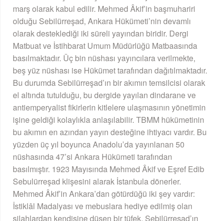
marş olarak kabul edilir. Mehmed Âkif’in başmuhariri
olduğu Sebilürreşad, Ankara Hükümeti’nin devamlı
olarak desteklediği iki süreli yayından biridir. Dergi
Matbuat ve İstihbarat Umum Müdürlüğü Matbaasında
basılmaktadır. Üç bin nüshası yayıncılara verilmekte,
beş yüz nüshası ise Hükümet tarafından dağıtılmaktadır.
Bu durumda Sebilürreşad’ın bir akımın temsilcisi olarak
el altında tutulduğu, bu dergide yayılan dindarane ve
antiemperyalist fikirlerin kitlelere ulaşmasının yönetimin
işine geldiği kolaylıkla anlaşılabilir. TBMM hükümetinin
bu akımın en azından yayın desteğine ihtiyacı vardır. Bu
yüzden üç yıl boyunca Anadolu’da yayınlanan 50
nüshasında 47’si Ankara Hükümeti tarafından
basılmıştır. 1923 Mayısında Mehmed Âkif ve Eşref Edib
Sebulürreşad klişesini alarak İstanbula dönerler.
Mehmed Âkif’in Ankara’dan götürdüğü iki şey vardır:
İstiklâl Madalyası ve mebuslara hediye edilmiş olan
silahlardan kendisine düşen bir tüfek. Sebilürreşad’ın