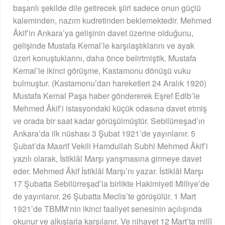
başarılı şekilde dile getirecek şiiri sadece onun güçlü
kaleminden, nazım kudretinden beklemektedir. Mehmed
Âkif’in Ankara’ya gelişinin davet üzerine olduğunu,
gelişinde Mustafa Kemal’le karşılaştıklarını ve ayak
üzeri konuştuklarını, daha önce belirtmiştik. Mustafa
Kemal’le ikinci görüşme, Kastamonu dönüşü vuku
bulmuştur. (Kastamonu’dan hareketleri 24 Aralık 1920)
Mustafa Kemal Paşa haber göndererek Eşref Edib’le
Mehmed Âkif’i istasyondaki küçük odasına davet etmiş
ve orada bir saat kadar görüşülmüştür. Sebilürreşad’ın
Ankara’da ilk nüshası 3 Şubat 1921’de yayınlanır. 5
Şubat’da Maarif Vekili Hamdullah Subhi Mehmed Âkif’i
yazılı olarak, İstiklâl Marşı yarışmasına girmeye davet
eder. Mehmed Âkif İstiklâl Marşı’nı yazar. İstiklâl Marşı
17 Şubatta Sebilürreşad’la birlikte Hakimiyeti Milliye’de
de yayınlanır. 26 Şubatta Meclis’te görüşülür. 1 Mart
1921’de TBMM‘nin ikinci faaliyet senesinin açılışında
okunur ve alkışlarla karşılanır. Ve nihayet 12 Mart’ta millî