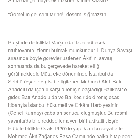
Sana dar gelmeyecek makberi kimler kazsın?
“Gömelim gel seni tarihe!” desem, sığmazsın.
.......
Bu şiirde de İstiklâl Marşı’nda ifade edilecek
muhtevanın izlerini bulmak mümkündür. I. Dünya Savaşı
sırasında böyle görevler üstlenen Âkif’in, savaş
sonrasında da bu çerçevede hareket ettiği
görülmektedir. Mütareke döneminde İstanbul’da
Sebilürreşad dergisi ile ilgilenen Mehmed Âkif, Batı
Anadolu’da işgale karşı direnişin başladığı Balıkesir’e
gider. Batı Anadolu’da ve Balıkesir’de direniş esas
itibarıyla İstanbul hükümeti ve Erkânı Harbiyesinin
(Genel Kurmay) çabaları sonucu oluşmuştur. Bu resmî
yayınlarda bile reddedilemeyen bir hakikattir. Eşref
Edib’le birlikte Ocak 1920’de yaptıkları bu seyahatte
Mehmed Âkif Zağanos Paşa Camii’nde halka hitap eder