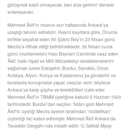
görüşmek kabil olmayacak, ben size gelirim” demesi
enteresandır.
Mehmed Âkif’in nisanın son haftasında Ankara’ya
ulaştığı tahmin edilebilir. Resmî kayıtlara göre, Onunla
birlikte seyahat eden Ali Şükrü Bey’in 23 Nisan günü
Meclis’e iltihak ettiği belirtilmektedir. 30 Nisan cuma
günü (muhtemelen) Hacı Bayram Camiinde vaaz eden
Âkif, halkı irşad ve Millî Mücadeleyi desteklemelerini
sağlamak üzere Eskişehir, Burdur, Sandıklı, Dinar,
Antalya, Afyon, Konya ve Kastamonu’ya gönderilir ve
buralarda konuşmalar yapar, vaazlar verir; böylece
Ankara’ya karşı şüphe ve tereddütleri izale eder.
Mehmed Âkif’in TBMM üyeliğine kabulü 5 Haziran 1920
tarihindedir. Burdur’dan seçilen “İslâm şairi Mehmed
Âkif”in üyeliği Meclis üyeleri tarafından “müttefikan”
(oybirliği ile) kabul edilmiştir. Mehmed Âkif Ankara’da
Taceddin Dergâhı’nda misafir edilir. O, İstiklâl Marşı