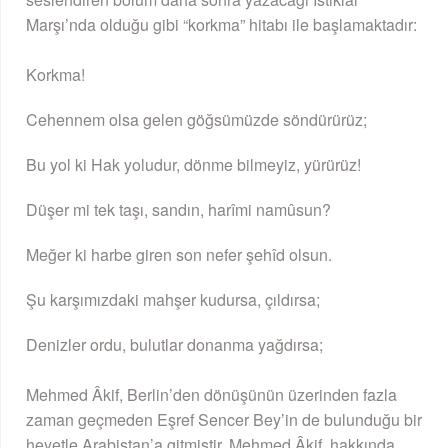
Marşı’nda olduğu gibi “korkma” hitabı ile başlamaktadır:
Korkma!
Cehennem olsa gelen göğsümüzde söndürürüz;
Bu yol ki Hak yoludur, dönme bilmeyiz, yürürüz!
Düşer mi tek taşı, sandın, harîmi namûsun?
Meğer ki harbe giren son nefer şehîd olsun.
Şu karşımızdaki mahşer kudursa, çıldırsa;
Denizler ordu, bulutlar donanma yağdırsa;
Mehmed Âkif, Berlin’den dönüşünün üzerinden fazla
zaman geçmeden Eşref Sencer Bey’in de bulunduğu bir
heyetle Arabistan’a gitmiştir. Mehmed Âkif, hakkında