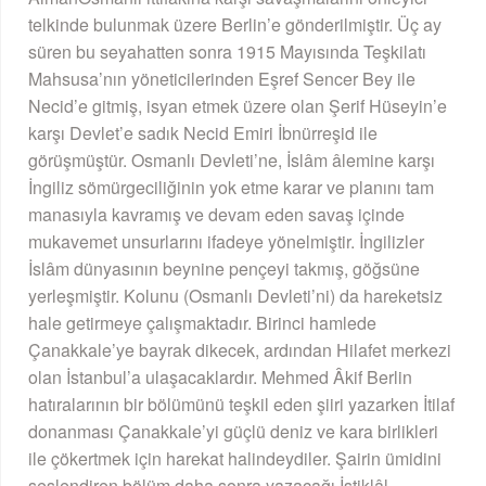
telkinde bulunmak üzere Berlin’e gönderilmiştir. Üç ay
süren bu seyahatten sonra 1915 Mayısında Teşkilatı
Mahsusa’nın yöneticilerinden Eşref Sencer Bey ile
Necid’e gitmiş, isyan etmek üzere olan Şerif Hüseyin’e
karşı Devlet’e sadık Necid Emiri İbnürreşid ile
görüşmüştür. Osmanlı Devleti’ne, İslâm âlemine karşı
İngiliz sömürgeciliğinin yok etme karar ve planını tam
manasıyla kavramış ve devam eden savaş içinde
mukavemet unsurlarını ifadeye yönelmiştir. İngilizler
İslâm dünyasının beynine pençeyi takmış, göğsüne
yerleşmiştir. Kolunu (Osmanlı Devleti’ni) da hareketsiz
hale getirmeye çalışmaktadır. Birinci hamlede
Çanakkale’ye bayrak dikecek, ardından Hilafet merkezi
olan İstanbul’a ulaşacaklardır. Mehmed Âkif Berlin
hatıralarının bir bölümünü teşkil eden şiiri yazarken İtilaf
donanması Çanakkale’yi güçlü deniz ve kara birlikleri
ile çökertmek için harekat halindeydiler. Şairin ümidini
seslendiren bölüm daha sonra yazacağı İstiklâl