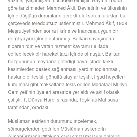
yazmış, yaşamış ve mücadele etmiştir. Hayatını buna
göre tanzim eden Mehmed Âkif, Devletinin ve ülkesinin
içine düştüğü durumların gerektirdiği sorumlulukları bu
çerçevede tereddütsüz üstlenmiştir. Mehmed Âkif, 1908
Meşrutiyetinden sonra fikrine ve inancına uygun bir
dergi yayını içinde bulunmuş, Balkan savaşından
itibaren “din ve vatan hizmeti” kavramı ile ifade
edilebilecek bir hareket tarzı içinde olmuştur. Balkan
bozgununun meydana getirdiği hava içinde farklı
kesimlerden destek sağlanması, yardım toplanması,
hastaneler tesisi, gönüllü alaylar teşkili, irşad heyetleri
kurulması gibi maksatlarla tesis edilen Müdafaai Milliye
Cemiyeti’nin üyeleri arasında yer aldı ve aktif olarak
çalıştı. 1. Dünya Harbi sırasında, Teşkilatı Mahsusa
tarafından, oradaki
Müslüman esirlerin durumunu incelemek,
sömürgelerden getirilen Müslüman askerlerin
AlmanOsmanlı ittifakına karşı savaşmalarını önleyici