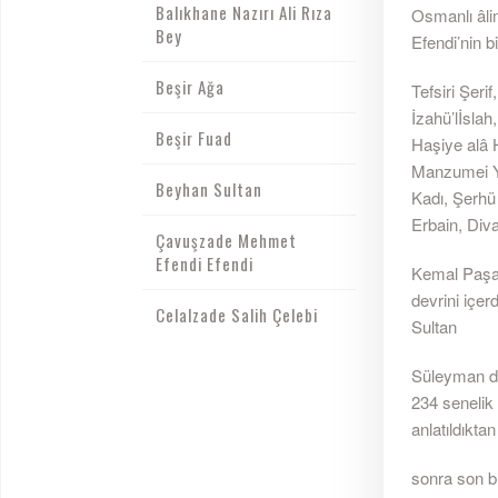
Balıkhane Nazırı Ali Rıza
Osmanlı âl
Bey
Efendi’nin bi
Beşir Ağa
Tefsiri Şer
İzahü’lİsla
Beşir Fuad
Haşiye alâ H
Manzumei Yu
Beyhan Sultan
Kadı, Şerhü 
Erbain, Diva
Çavuşzade Mehmet
Efendi Efendi
Kemal Paşaz
devrini içer
Celalzade Salih Çelebi
Sultan
Süleyman dev
234 senelik
anlatıldıktan
sonra son bu