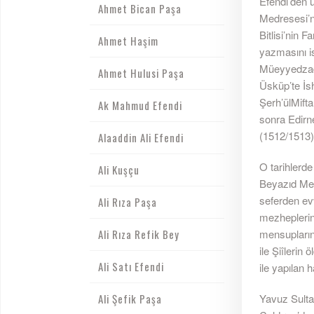
Efendi’den u
Ahmet Bican Paşa
Medresesi’ne
Bitlisi’nin 
Ahmet Haşim
yazmasını is
Müeyyedzade
Ahmet Hulusi Paşa
Üsküp’te İs
Şerh’ülMift
Ak Mahmud Efendi
sonra Edirn
(1512/1513)‘
Alaaddin Ali Efendi
O tarihlerde
Ali Kuşçu
Beyazıd Medr
seferden evv
Ali Rıza Paşa
mezheplerin
Ali Rıza Refik Bey
mensupların
ile Şiîlerin
Ali Satı Efendi
ile yapılan h
Ali Şefik Paşa
Yavuz Sulta