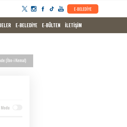
E-BELEDİYE
JELER
E-BELEDİYE
E-BÜLTEN
İLETİŞİM
de (İbn-i Kemal)
 Modu