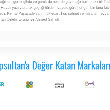
ağmen, gerek şiirde ve gerek de nesirde gayet ağır tumturaklı bir ifade
. Hayatı yazı yazarak geçtiği hâlde, rivayete göre her gün bin tane fet
dir. Kemal Paşazade zarif, nüktedan, hoş sohbet ve mizaha meyyal bi
an Çelebi, torunu ise Ahmed Şah idi.
psultan'a Değer Katan Markalar