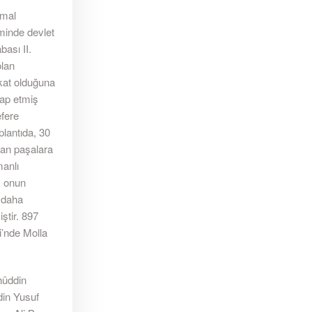
emal
minde devlet
ası II.
lan
kat olduğuna
sap etmiş
efere
plantıda, 30
unan paşalara
anlı
, onun
n daha
ştir. 897
i’nde Molla
ihüddin
din Yusuf