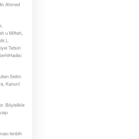
din Ahmed
e,
ah u Miftah,
ir.),
ei Tefsiri
ŞerhiHadisi
ultan Selim
nra, Kanunî
r. Böylelikle
vaşı
ması tenbih