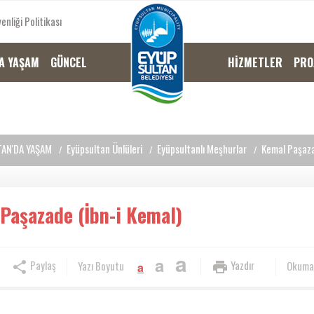
enliği Politikası
A YAŞAM
GÜNCEL
HİZMETLER
PRO
AN'DA YAŞAM
Eyüpsultan Ünlüleri
Eyüpsultanlı Meşhurlar
Kemal Paşaza
Paşazade (İbn-i Kemal)
a
a
Paylaş
Yazdır
Yazı Boyutu
Okuma
a