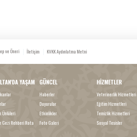
ep ve Öneri
İletişim
KVKK Aydınlatma Metni
LTAN'DA YAŞAM
GÜNCEL
HİZMETLER
kanlar
Haberler
Veterinerlik Hizmetleri
nlar
Duyurular
Eğitim Hizmetleri
 Ünlüleri
Etkinlikler
Temizlik Hizmetleri
n Gezi Rehberi Rota
Foto Galeri
Sosyal Tesisler