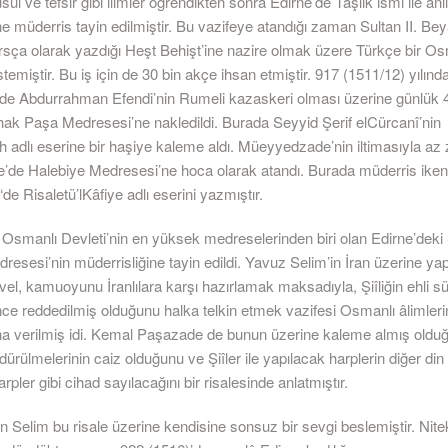
sul ve tefsir gibi ilimler öğrendikten sonra Edirne’de Taşlık ismi ile anı
 müderris tayin edilmiştir. Bu vazifeye atandığı zaman Sultan II. Beya
Farsça olarak yazdığı Heşt Behişt’ine nazire olmak üzere Türkçe bir Osm
temiştir. Bu iş için de 30 bin akçe ihsan etmiştir. 917 (1511/12) yılında
 Abdurrahman Efendi’nin Rumeli kazaskeri olması üzerine günlük 4
hak Paşa Medresesi’ne nakledildi. Burada Seyyid Şerif elCürcanî’nin
ah adlı eserine bir haşiye kaleme aldı. Müeyyedzade’nin iltimasıyla a
e’de Halebiye Medresesi’ne hoca olarak atandı. Burada müderris ike
de Risaletü’lKâfiye adlı eserini yazmıştır.
 Osmanlı Devleti’nin en yüksek medreselerinden biri olan Edirne’deki
esesi’nin müderrisliğine tayin edildi. Yavuz Selim’in İran üzerine yap
el, kamuoyunu İranlılara karşı hazırlamak maksadıyla, Şiîliğin ehli s
ce reddedilmiş olduğunu halka telkin etmek vazifesi Osmanlı âlimleri
a verilmiş idi. Kemal Paşazade de bunun üzerine kaleme almış olduğu
 öldürülmelerinin caiz olduğunu ve Şiîler ile yapılacak harplerin diğer di
arpler gibi cihad sayılacağını bir risalesinde anlatmıştır.
n Selim bu risale üzerine kendisine sonsuz bir sevgi beslemiştir. Nit