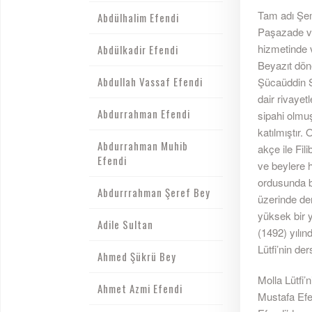
Tam adı Şe
Abdülhalim Efendi
Paşazade ve
hizmetinde 
Abdülkadir Efendi
Beyazıt dön
Abdullah Vassaf Efendi
Şücaüddin S
dair rivayet
Abdurrahman Efendi
sipahi olmuş
katılmıştır.
Abdurrahman Muhib
akçe ile Fil
Efendi
ve beylere 
ordusunda b
Abdurrrahman Şeref Bey
üzerinde der
yüksek bir y
Adile Sultan
(1492) yılın
Lütfi’nin de
Ahmed Şükrü Bey
Molla Lütfi’
Ahmet Azmi Efendi
Mustafa Efe