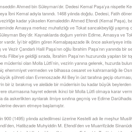
mseddin Ahmed bin Süleyman’dır. Dedesi Kemal Paşa’ya nispetle K
ya İbni Kemal adıyla tanındı. 1468 yılında doğdu. Dedesi, Fatih döne
vezirliğe kadar yükselen Kemaleddin Ahmed Efendi (Kemal Paşa), bab
eminde Amasya merkez muhafızlığı ve Tokat sancakbeyliği yapmış o
üleyman Bey’dir. Kaynaklarda doğum yerinin Edirne, Amasya ve To
ler vardır. İyi bir eğitim gören Kemalpaşazade ilk önce askeriyeye inti
 ve Vezir Çandarlı Halil Paşa’nın oğlu İbrahim Paşa’nın yanında bir s
 Ordu Filibe’ye geldiği sırada, İbrahim Paşa’nın huzurunda yapılan bir to
ibe müderrisi olan Molla Lütfi’nin, vezirin yanına gelerek, huzurda bul
hiç ehemmiyet vermeden ve bilhassa cesaret ve kahramanlığı ile Osm
üyük şöhreti olan Evrenoszade Ali Bey’in üst tarafına geçip oturması
in bir iz bırakmış ve alelâde bir müderrisin bu kadar büyük beylerde
ere oturmasına hayret ederek ikinci bir Molla Lütfi olmaya karar vermi
da da askerlikten ayrılarak ilmiye sınıfına geçmiş ve Edirne Darülhadis
rslerine devam etmeye başlamıştır.
nin 900 (1495) yılında azledilmesi üzerine Kestelli adı ile meşhur Musl
ndi’den, Hatibzade Muhyiddin M. Efendi’den ve Muarrifzâde Sinanüd