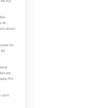
a da 922
dolu
 ile
nce ekseri
azade’nin
Ali
 sene
 damadı
dısı Piri
le ulum