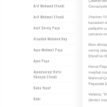
Çaldıran’da
Arif Mehmed Efendi
Cemaziyele
Arif Mehmet Efendi
(Haziran 151
kazaskeri o
Asaf Derviş Paşa
padişahın y
zamanını on
Ataullah Mehmed Bey
Mısır dönüş
Ayas Mehmet Paşa
vermiş olduğ
Efendi’nin 9
Ayas Paşa
Kemal Paşaz
Ayvansarayi Hafız
meşihat mak
Hüseyin Efendi
Mahmud Çeleb
Paşazade M
Baba Yusuf
Vefatına; “İ
Baki
(ilimler) m