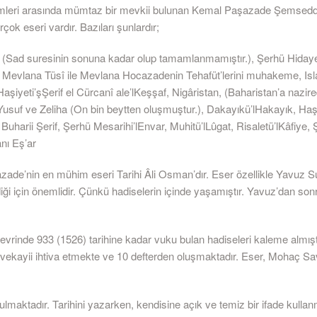
imleri arasında mümtaz bir mevkii bulunan Kemal Paşazade Şemsed
rçok eseri vardır. Bazıları şunlardır;
if, (Sad suresinin sonuna kadar olup tamamlanmamıştır.), Şerhü Hiday
h, Mevlana Tüsî ile Mevlana Hocazadenin Tehafüt’lerini muhakeme, Isl
aşiyeti’şŞerif el Cürcanî ale’lKeşşaf, Nigâristan, (Baharistan’a nazired
suf ve Zeliha (On bin beytten oluşmuştur.), Dakayıkü’lHakayık, Haşiy
Buharii Şerif, Şerhü Mesarihi’lEnvar, Muhitü’lLûgat, Risaletü’lKâfiye, 
nı Eş’ar
ade’nin en mühim eseri Tarihi Âli Osman’dır. Eser özellikle Yavuz S
diği için önemlidir. Çünkü hadiselerin içinde yaşamıştır. Yavuz’dan so
rinde 933 (1526) tarihine kadar vuku bulan hadiseleri kaleme almıştı
 vekayii ihtiva etmekte ve 10 defterden oluşmaktadır. Eser, Mohaç Sa
lmaktadır. Tarihini yazarken, kendisine açık ve temiz bir ifade kullan