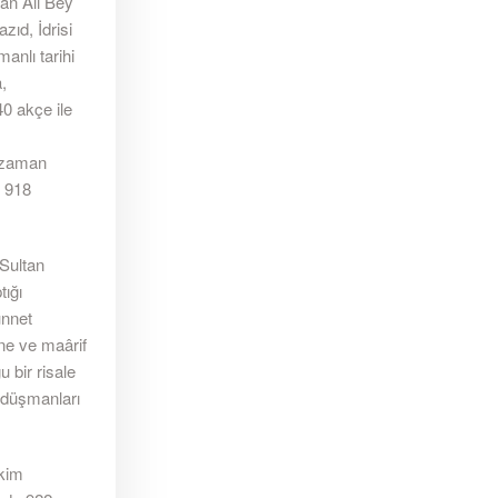
lan Ali Bey
zıd, İdrisi
anlı tarihi
,
0 akçe ile
z zaman
n 918
 Sultan
tığı
ünnet
ne ve maârif
 bir risale
n düşmanları
ekim