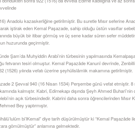
n döndükten sonra 922 (1516)’da evvelâ Edirne kadılığına ve az sonr
vvelinde
6) Anadolu kazaskerliğine getirilmiştir. Bu suretle Mısır seferine Ana
larak iştirak eden Kemal Paşazade, sahip olduğu üstün vasıflar sebebi
anında büyük bir itibar görmüş ve üç sene kadar süren sefer müddeti
un huzurunda geçirmiştir.
ünde Şam’da Muhyiddin Arabi’nin türbesinin yapılmasında Kemalpaş
u fetvanın tesiri olmuştur. Kemal Paşazâde Kanunî devrinde, Zenbilli 
32 (1526) yılında vefatı üzerine şeyhülislâmlık makamına getirilmiştir.
ade 2 Şevval 940 (16 Nisan 1534) Perşembe günü vefat etmiştir. 8
amında kalmıştır. Kabri, Edirnekapı dışında Şeyh Ahmed Buharî’nin
i’nin açık türbesindedir. Kabrini daha sonra öğrencilerinden Mısır Ka
ehmed Bey yaptırmıştır.
rtihâlü’lulûm bi’lKemal” diye tarih düşürülmüştür ki “Kemal Paşazâde i
ezara gömülmüştür” anlamına gelmektedir.