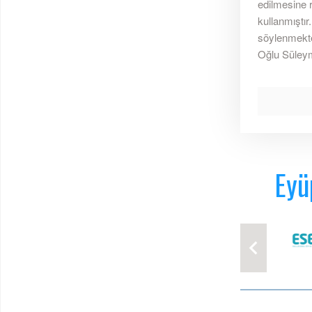
edilmesine r
kullanmıştır
söylenmekte
Oğlu Süleym
Eyü