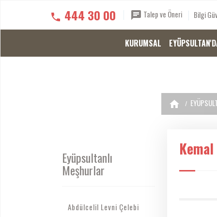
444 30 00
Talep ve Öneri
Bilgi Güv
KURUMSAL
EYÜPSULTAN'D
EYÜPSULT
Kemal 
Eyüpsultanlı
Meşhurlar
Abdülcelil Levni Çelebi