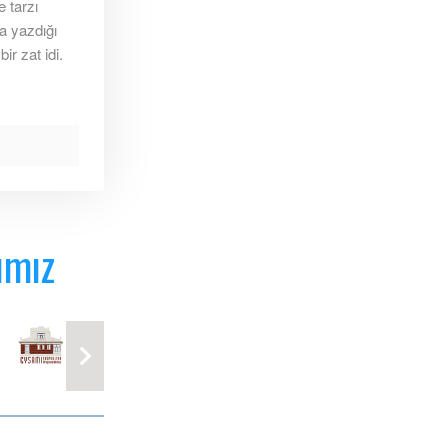
 tarzı
va yazdığı
r zat idi.
ımız