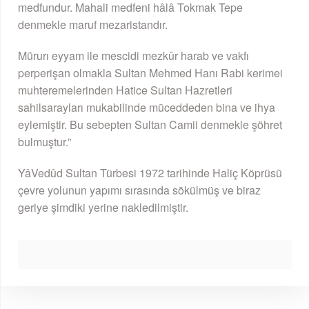
medfundur. Mahali medfeni hâlâ Tokmak Tepe
denmekle maruf mezaristandır.
Mürurı eyyam ile mescidi mezkûr harab ve vakfı
perperişan olmakla Sultan Mehmed Hanı Rabi kerimei
muhteremelerinden Hatice Sultan Hazretleri
sahilsarayları mukabilinde müceddeden bina ve ihya
eylemiştir. Bu sebepten Sultan Camii denmekle şöhret
bulmuştur.”
YâVedûd Sultan Türbesi 1972 tarihinde Haliç Köprüsü
çevre yolunun yapımı sırasında sökülmüş ve biraz
geriye şimdiki yerine nakledilmiştir.