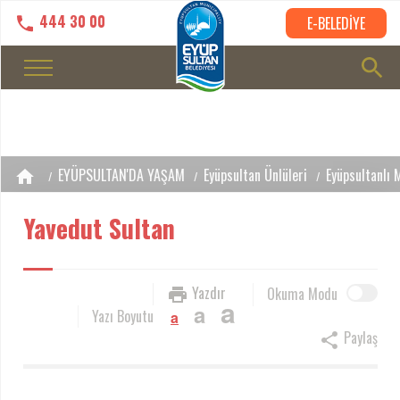
444 30 00
E-BELEDİYE
EYÜPSULTAN'DA YAŞAM
Eyüpsultan Ünlüleri
Eyüpsultanlı 
Yavedut Sultan
Yazdır
Okuma Modu
a
a
Yazı Boyutu
a
Paylaş