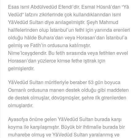
Esas ismi Abdülvedûd Efendi’dir. Esmai Hüsnâ’dan “Yâ
Vedûd” lafzını zikirlerinde çok kullandıklarından ismi
YâVedûd Sultan diye anılagelmiştir. Şeyh Mahmud
halifelerinden olup İstanbul’un fethi için yanında erenleri
olduğu hâlde Buhara’dan veya Horasan’dan İstanbul’a
gelmiş ve Fatih’in ordusuna katılmıştır.
Nime’lceyşdendir. Bu fetih sırasında veya fetihten evvel
Horasan’dan yüzlerce kimse fethe iştirak için
gelmişlerdir.
YâVedûd Sultan müritleriyle beraber 53 gün boyuca
Osmanlı ordusuna manen destek olduğu gibi maddeten
de destek olmuşlar, dövüşmüşler, şehre ilk girenlerden
olmuşlardır.
Ayasofya önüne gelen YâVedûd Sultan burada karşı
koyma ile karşılaşmıştır. Büyük bir ihtimalle burada bir
muharebe olmuş ve YâVedûd Sultan yaralanmış ve