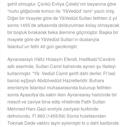
şehit olmuştur. Çünkü Evliya Çelebi’nin beyanına göre
“nurlu göğsünde kırmızı ile ‘YâVedûd’ ismi” yazılı imiş.
Diğer bir rivayete göre de YâVedûd Sultan fetihten 2 yıl
sonra 1455’de arkasında doldurulması kolay olmayacak
bir boşluk bırakarak beka âlemine göçmüştür. Başka bir
rivayete göre de YâVedûd Sultan’ın dualarıyla
İstanbul’un fethi 40 gün gecikmiştir.
Ayvansaraylı Hâfız Hüseyin Efendi, Hadîkatü’lCevâmi
adlı eserinde, Sultan Camii bahsinde aynen şu ifadeyi
kullanmıştır. “Yâ- Vedûd Camii şerifi dahi derler. Fi’lasl
banisi eşŞeyh Abdülvedûd Hazretleridir. Buhara
erenleriyle İstanbul muhasarasında bulunup fetihten
sonra Ayasofya’da sakin iken Ayvansaray haricinde bir
mescit ve zaviye bina edip rıhletinde Fatih Sultan
Mehmed Hanı Gazi emriyle zaviyesi kurbinde
defnolundu. Fî 860 (1455/56) Sonra hulefasından
Tokmak Dede vakfını tayin eylemiştir ki o dahi karibinde