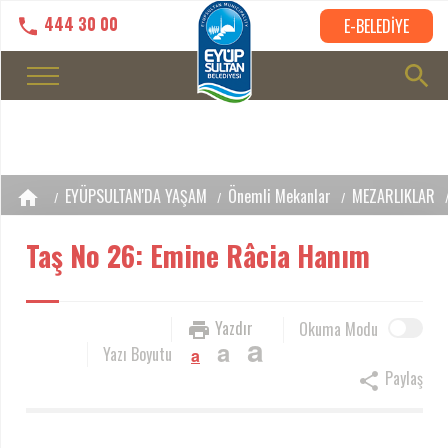
444 30 00
E-BELEDİYE
EYÜPSULTAN'DA YAŞAM
Önemli Mekanlar
MEZARLIKLAR
Taş No 26: Emine Râcia Hanım
Yazdır
Okuma Modu
a
a
Yazı Boyutu
a
Paylaş