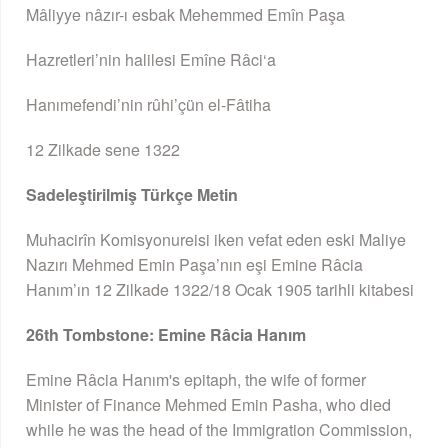
Mâliyye nâzır-ı esbak Mehemmed Emîn Paşa
Hazretleri’nin halilesi Emîne Râci‘a
Hanımefendi’nin rûhi’çün el-Fâtiha
12 Zilkade sene 1322
Sadeleştirilmiş Türkçe Metin
Muhacirîn Komisyonureisi iken vefat eden eski Maliye
Nazırı Mehmed Emin Paşa’nın eşi Emine Râcia
Hanım’ın 12 Zilkade 1322/18 Ocak 1905 tarihli kitabesi
26th Tombstone
: Emine Râcia Hanım
Emine Râcia Hanım's epitaph, the wife of former
Minister of Finance Mehmed Emin Pasha, who died
while he was the head of the Immigration Commission,