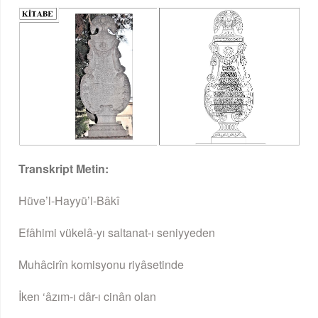
Transkript Metin:
Hüve’l-Hayyü’l-Bâkî
Efâhimi vükelâ-yı saltanat-ı seniyyeden
Muhâcirîn komisyonu riyâsetinde
İken ‘âzım-ı dâr-ı cinân olan