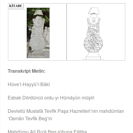
Transkript Metin:
Hüve’l-Hayyü’l-Bâkî
Esbak Dördüncü ordu-yı Hümâyûn müşîri
Devletlü Mustafâ Tevfîk Paşa Hazretleri’nin mahdûmları
‘Osmân Tevfîk Beg’in
Mahdûmu Alî Rızâ Beg rûhuna Fâtiha