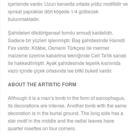
içerisinde vardır. Uzun kenarda ortada yıldız motiflidir ve
ışınsal yapraklar dört köşede 1/4 gülbezek
bulunmaktadır.
Şahideleri dikdörtgensel formlu armudi kaidelidir.
Sadece bir yüzleri işlenmiştir. Baş şahidesinde Hamidi
Fes vardır. Kitâbe, Osmanlı Türkçesi ile mermer
malzeme üzerine kabartma tekniğinde Celî Ta'lik sanatı
ile hakkedilmiştir. Ayak şahidesinde tepelik kısmında
vazo içinde çiçek ortasında ise bitki buketi vardır.
ABOUT THE ARTISTIC FORM
Although it is a man’s tomb in the form of sarcophagus,
its decorations are intense. Another tomb with the same
decoration is in the burial ground. The long side has a
star motif in the middle and the radial leaves have
quarter rosettes on four corners.