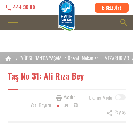
444 30 00
E-BELEDİYE
EYÜPSULTAN'DA YAŞAM
Önemli Mekanlar
MEZARLIKLAR
Taş No 31: Ali Rıza Bey
Yazdır
Okuma Modu
a
a
Yazı Boyutu
a
Paylaş