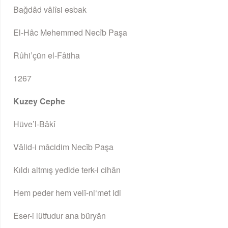
Bağdâd vâlîsi esbak
El-Hâc Mehemmed Necîb Paşa
Rûhi’çün el-Fâtiha
1267
Kuzey Cephe
Hüve’l-Bâkî
Vâlid-i mâcidim Necîb Paşa
Kıldı altmış yedide terk-i cihân
Hem peder hem velî-ni‘met idi
Eser-i lütfudur ana büryân