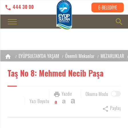
444 30 00
E-BELEDİYE
EYÜPSULTAN'DA YAŞAM
Önemli Mekanlar
MEZARLIKLAR
Taş No 8: Mehmed Necib Paşa
Yazdır
Okuma Modu
a
a
Yazı Boyutu
a
Paylaş