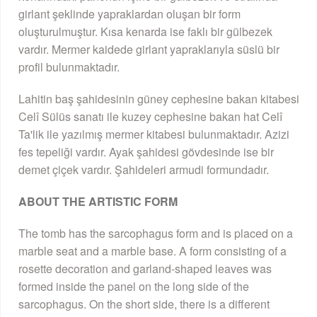
girlant şeklinde yapraklardan oluşan bir form
oluşturulmuştur. Kısa kenarda ise faklı bir gülbezek
vardır. Mermer kaidede girlant yapraklarıyla süslü bir
profil bulunmaktadır.
Lahitin baş şahidesinin güney cephesine bakan kitabesi
Celî Sülüs sanatı ile kuzey cephesine bakan hat Celî
Ta'lik ile yazılmış mermer kitabesi bulunmaktadır. Azizi
fes tepeliği vardır. Ayak şahidesi gövdesinde ise bir
demet çiçek vardır. Şahideleri armudi formundadır.
ABOUT THE ARTISTIC FORM
The tomb has the sarcophagus form and is placed on a
marble seat and a marble base. A form consisting of a
rosette decoration and garland-shaped leaves was
formed inside the panel on the long side of the
sarcophagus. On the short side, there is a different