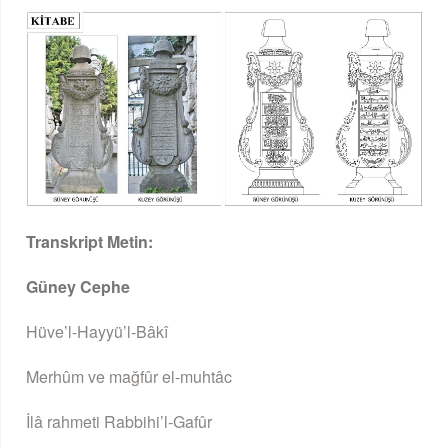
Transkript Metin:
Güney Cephe
Hüve’l-Hayyü’l-Bâkî
Merhûm ve mağfûr el-muhtâc
İlâ rahmeti Rabbihi’l-Gafûr