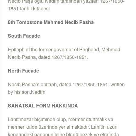
Necib Paşa oğlu Nedim tarafından yazılan 1267/1850-
1851 tarihli kitabesi
8th Tombstone Mehmed Necib Pasha
South Facade
Epitaph of the former governor of Baghdad, Mehmed
Necib Pasha, dated 1267/1850-1851.
North Facade
Necib Pasha’s epitaph, dated 1267/1850-1851, written
by his son,Nedim
SANATSAL FORM HAKKINDA
Lahit mezar biçiminde olup, mermer oturtmalık ve
mermer kaide üzerinde yer almaktadır. Lahitin uzun
kenarındaki panonun içine bir gülbezek ve etrafında