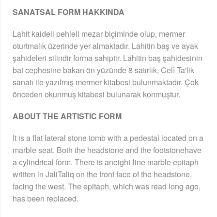
SANATSAL FORM HAKKINDA
Lahit kaideli pehleli mezar biçiminde olup, mermer
oturtmalık üzerinde yer almaktadır. Lahitin baş ve ayak
şahideleri silindir forma sahiptir. Lahitin baş şahidesinin
bat cephesine bakan ön yüzünde 8 satırlık, Celî Ta'lik
sanatı ile yazılmış mermer kitabesi bulunmaktadır. Çok
önceden okunmuş kitabesi bulunarak konmuştur.
ABOUT THE ARTISTIC FORM
It is a flat lateral stone tomb with a pedestal located on a
marble seat. Both the headstone and the footstonehave
a cylindrical form. There is aneight-line marble epitaph
written in JaliTaliq on the front face of the headstone,
facing the west. The epitaph, which was read long ago,
has been replaced.