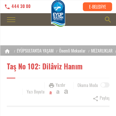
444 30 00
E-BELEDİYE
EYÜPSULTAN'DA YAŞAM
Önemli Mekanlar
MEZARLIKLAR
Taş No 102: Dilâviz Hanım
Yazdır
Okuma Modu
a
a
Yazı Boyutu
a
Paylaş