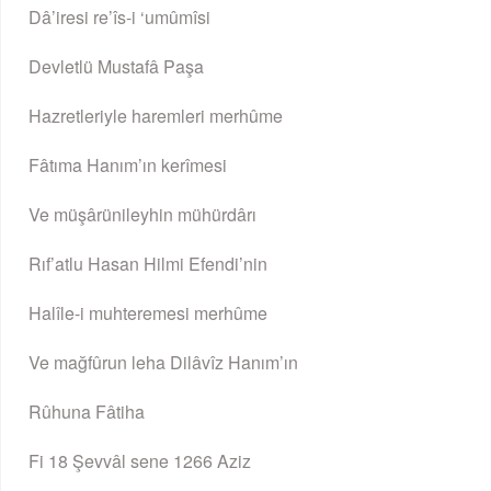
Dâ’iresi re’îs-i ‘umûmîsi
Devletlü Mustafâ Paşa
Hazretleriyle haremleri merhûme
Fâtıma Hanım’ın kerîmesi
Ve müşârünileyhin mühürdârı
Rıf’atlu Hasan Hilmi Efendi’nin
Halîle-i muhteremesi merhûme
Ve mağfûrun leha Dilâvîz Hanım’ın
Rûhuna Fâtiha
Fi 18 Şevvâl sene 1266 Aziz