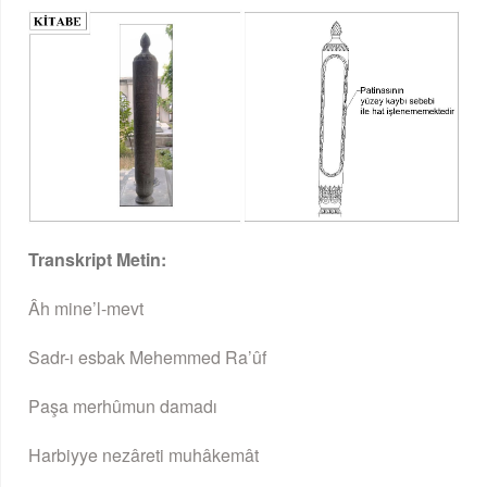
Transkript Metin:
Âh mine’l-mevt
Sadr-ı esbak Mehemmed Ra’ûf
Paşa merhûmun damadı
Harbiyye nezâreti muhâkemât